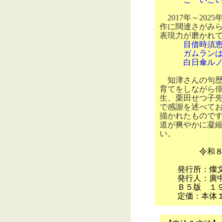
2017
年～
2025
作に闊達さがみ
表現力が磨かれ
目借時須
ガムランは天
白日傘ルノワ
知津さんの句歴
育てをしながら
生、栗田せつ子
で感謝を述べて
描かれたもので
道が爽やかに凝
い。
令和８年
発行所：燦
発行人：廣
Ｂ５版 １
定価：本体１