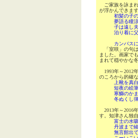
ご家族を詠まれ
が浮かんできま
初髪の子
夢語る瞳涼し
子は遠し夫と
泊り着に父の
カンバス
「室咲」の句は
ました。画家で
まれて穏やかな
1993
年～
2012
のころから的確
上靴を真
短夜の絵筆を
寒鰤のかま断
冬ぬくし弾け
2013
年～
2016
す。知津さん独
富士の水
丹波まで綾子
無言館出て今
こーいこい師