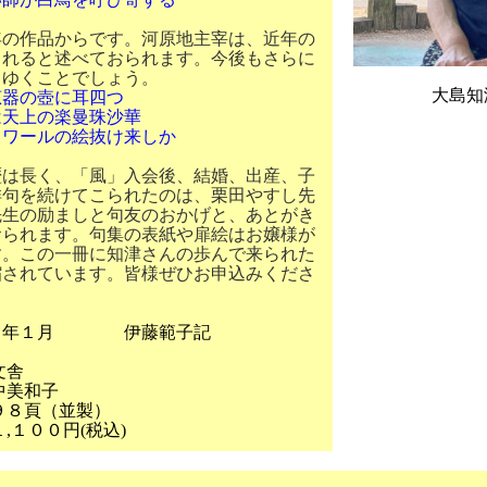
年の作品からです。河原地主宰は、近年の
られると述べておられます。今後もさらに
てゆくことでしょう。
大島知
恵器の壺に耳四つ
上の楽曼珠沙華
ールの絵抜け来しか
は長く、「風」入会後、結婚、出産、子
俳句を続けてこられたのは、栗田やすし先
先生の励ましと句友のおかげと、あとがき
おられます。句集の表紙や扉絵はお嬢様が
す。この一冊に知津さんの歩んで来られた
縮されています。皆様ぜひお申込みくださ
１月 伊藤範子記
文舎
中美和子
９８頁（並製）
,１００円(税込)