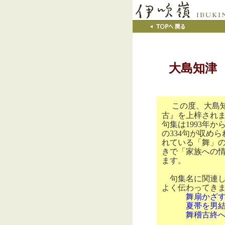
大島知津 
この度、大島
古』を上梓され
句集は
1993
年か
の
334
句が収めら
れている「舞」
きで「家族への
ます。
句集名に関連し
よく伝わってき
舞扇かざ
夏帯を男結び
舞稽古終へし