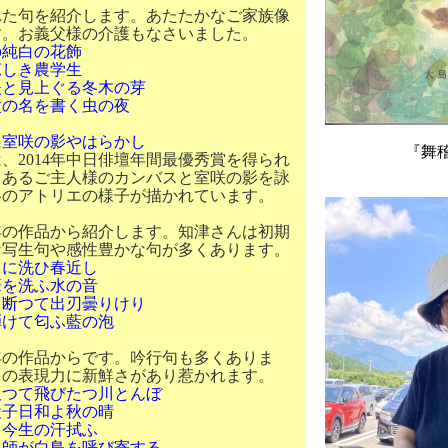
た句を紹介します。あたたかなご家族像
す。お義父様の介護もなさいました。
の純白の花飾
き農学生
見上ぐる冬木の芽
名を書く虫の夜
に室咲の影やはらかし
『舞
、
2014
年中日俳壇年間最優秀賞を得られ
もあるご主人様のカンバスと室咲の影を詠
冬のアトリエの様子が描かれています。
年の作品から紹介します。知津さんは初期
な写生句や感性豊かな句が多くあります。
白に洗ひ春近し
洗ふ水の音
つて出刃曇りけり
て匂ふ藍の泡
年の作品からです。吟行句も多くありま
自の表現力に新鮮さがあり惹かれます。
吸つて飛びたつ川とんぼ
日和よ秋の晴
生の汗拭ふ
が白鳥を呼び寄する