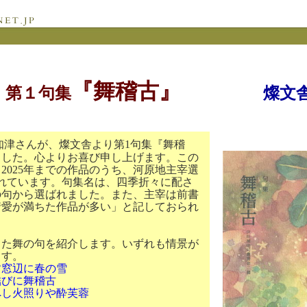
『舞稽古』
第１句集
燦文
知津さんが、燦文舎より第
1
句集『舞稽
ました。心よりお喜び申し上げます。この
ら
2025
年までの作品のうち、河原地主宰選
れています。句集名は、四季折々に配さ
の句から選ばれました。また、主宰は前書
情愛が満ちた作品が多い」と記しておられ
た舞の句を紹介します。いずれも情景が
ます。
す窓辺に春の雪
に舞稽古
火照りや酔芙蓉