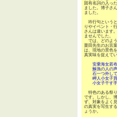
固有名詞の入っ
ました。博子さ
ました。
吟行句というと
りやイベント・
さんは違います
ませんでした。
では、どのよう
栗田先生のお言
は、現地の景色
真実味を捉えて
安乗海女
鮴漁の人の
石一つ外し
岬人小女子
小女子干す手の
特色のある祭り
です。しかし、
ず、対象をよく
の真実を写生す
ょうか。