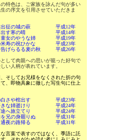
の特色は、ご家族を詠んだ句が多い
先生の序文を引用させていただきま
父出征の城の萩 平成
12
年
り出す寒の晴 平成
14
年
童女のやうな姉 平成
19
年
米寿の祝ひかな 平成
23
年
告げらるる麦の秋 平成
26
年
として肉親への思いが籠った好句で
優しい人柄が表れています。
、そしてお兄様をなくされた折の句
えて、即物具象に徹した写生句に仕上
の白さや棺出す 平成
23
年
好きな姉逝けり 平成
24
年
冥途へ旅立てり 平成
24
年
を兄の身罷りぬ 平成
31
年
し通夜の路帰る 平成
31
年
な言葉で表すのではなく、季語に託
ます。それがため読む者にしみじみと