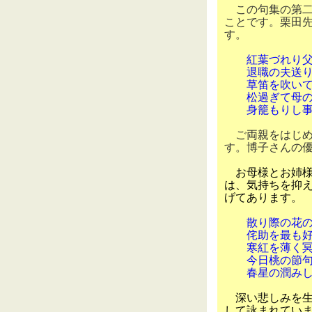
この句集の第二
ことです。栗田
す。
紅葉づれり
退職の夫送
草笛を吹いて
松過ぎて母の
身籠もりし事
ご両親をはじめ
す。博子さんの
お母様とお姉様
は、気持ちを抑
げてあります。
散り際の花
侘助を最も
寒紅を薄く
今日桃の節句
春星の潤み
深い悲しみを生
して詠まれてい