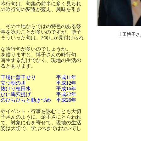
た吟行句は、句集の前半に多く見られ
んの吟行句の変遷が窺え、興味を引き
、その土地ならではの特色のある祭
行事を詠むことが多いのですが、博子
上田博子さ
。そういった句は、
2
句しか見付けられ
な吟行句が多いのでしょうか。
葉を借りますと、博子さんの吟行句
を写生するだけでなく、現地の生活の
いるとあります。
若布干場に藷干せり 平成
11
年
声立つ朝の川 平成
12
年
て抜けり植田水 平成
16
年
買ひに馬穴提げ 平成
22
年
ひらひらと動きづめ 平成
26
年
やイベント・行事を詠むことも大切
博子さんのように、派手さにとらわれ
見て、対象に心を寄せて、現地の生活
る姿は大切で、学ぶべきではないでし