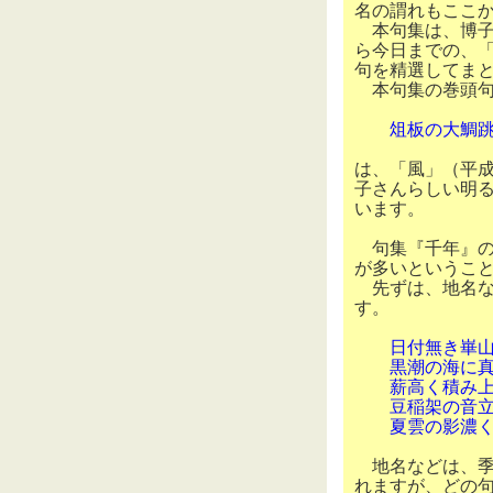
名の謂れもここ
本句集は、博子
ら今日までの、
句を精選してま
本句集の巻頭
俎板の大鯛跳
は、「風」（平
子さんらしい明
います。
句集『千年』の
が多いというこ
先ずは、地名な
す。
日付無き崋山
黒潮の海に真
薪高く積み上
豆稲架の音
夏雲の影濃
地名などは、季
れますが、どの