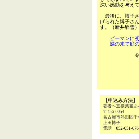
深い感動を与え
最後に、博子さ
げられた博子さ
す。（新井酔雪
ピーマンに初
蝶の来て庭の
令和
【申込み方法】
著者へ直接葉書あ
〒456-0054
名古屋市熱田区千年2
上田博子
電話
052
‐651
‐676