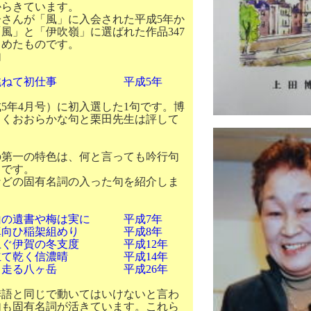
からきています。
さんが「風」に入会された平成
5
年か
「風」と「伊吹嶺」に選ばれた作品
347
とめたものです。
句
ねて初仕事
平成
5
年
成
5
年
4
月号）に初入選した
1
句です。博
るくおおらかな句と栗田先生は評して
第一の特色は、何と言っても吟行句
とです。
どの固有名詞の入った句を紹介しま
の遺書や梅は実に 平成
7
年
向ひ稲架組めり 平成
8
年
ぐ伊賀の冬支度 平成
12
年
立て乾く信濃晴 平成
14
年
く走る八ヶ岳 平成
26
年
語と同じで動いてはいけないと言わ
句も固有名詞が活きています。これら