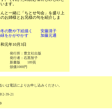
ています。
んと一緒に「ちとせ句会」を盛り上
んのお姉様とお兄様の句を紹介しま
）
冬の艶や下絵描く 安藤清子
緑をかがやかす 加藤元通
元年
10
月3
日
発行所：豊文社出版
発行者：石黒智子
新書版 189頁
頒価1000円
るいは電話によりお申し込みください。
-39-21
9