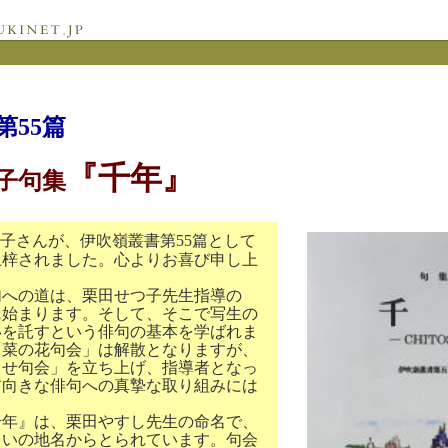
第55篇
『千年』
子句集
子さんが、伊吹嶺叢書第
55
篇として
上梓されました。心よりお喜び申し上
への道は、栗田せつ子先生指導の
に始まります。そして、そこで写生の
いを託すという俳句の基本を学ばれま
「菜の花句会」は解散となりますが、
とせ句会」を立ち上げ、指導者となっ
前向きな俳句への真摯な取り組みには
年』は、栗田やすし先生の命名で、
まいの地名からとられています。句会