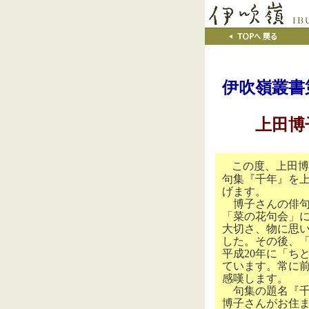
伊吹嶺叢書
上田博
この度、上田博
句集『千年』を
げます。
博子さんの俳句
「菜の花句会」
大切さ、物に思
した。その後、
平成
20
年に「ち
ています。常に
感嘆します。
句集の題名『千
博子さんがお住