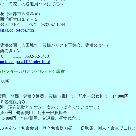
「海花」の送迎用バスにて宿へ
花（蒲郡市西浦温泉）
西浦町大山１７－１
33-57-2101
FAX
0533-57-1744
kaika.co.jp/tops.htm
豊橋公園（吉田城址、豊橋ハリスト正教会、豊橋公会堂）
楽のきく宗
４０
TEL
0532-52-5473
pole.co.jp/cat002/index.html
民センターカリオンビル４Ｆ会議室
：
00
頃
費用、蒲郡→豊橋交通費、豊橋市電料金、配車一部負担金
14,000
円
名確保済み。
迎（現在流動的ですが、次のように考えています。）
,000
円
句会費用、配車一部負担金
み
3,000
円
句会費用、交通費、昼食代含む
ぶきネット句会会員、ＨＰ句会投句者、「伊吹嶺」同人・会員でこれま