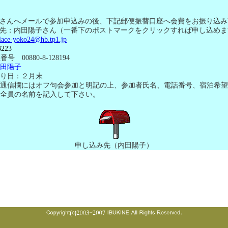
さんへメールで参加申込みの後、下記郵便振替口座へ会費をお振り込み
先：
内田陽子さん
（一番下のポストマークをクリックすれば申し込めま
lace-yoko24@hb.tp1.jp
3223
座番号
00880-8-128194
田陽子
日：２月末
通信欄にはオフ句会参加と明記の上、参加者氏名、電話番号、宿泊希望
全員の名前を記入して下さい。
申し込み先（内田陽子）