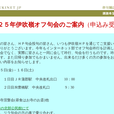
２５年伊吹嶺オフ句会の
ご案内
（申込み
の皆さん、ＨＰ句会投句の皆さん、いつも伊吹嶺ＨＰを通じてご支援い
りがとうございます。今年もインターネット部でオフ句会吟行を計画し
会でなく、実際に皆さんと一同に会して吟行、句会を行うものです。吟
す。また日帰り参加でもかまいません。出来るだけ多くの方の参加をお
い内容をお知らせします。
５日
(
金
)
－１６日
(
土
)
間 １日目ＪＲ蒲郡駅 中央改札出口
10
：
00
目
JR
豊橋駅 中央改札口
9
：
30
寺涅槃会
(
昼食はお寺のお斎
)
他
隣の北部公民館にて
リラ句会の方の車で乗り合わす。