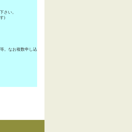
下さい。
す
)
等。なお複数申し込