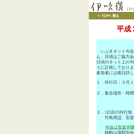
平成
いぶきネット句会
ん、日頃はご協力あ
日頃のネット上の句
うに計画しておりま
参加者には後日詳し
１．吟行日：３月１
２．集合場所・時
２日
３．
1
日目の吟行地
竹島周辺、安楽
句会は安楽寺
移動は蒲郡句会、