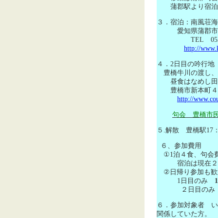
蒲郡駅より宿泊の
３．宿泊：南風荘海
愛知県蒲郡市
TEL
05
http://www.
４．
2
日目の吟行地
豊橋牛川の渡し、
昼食はなめし田
豊橋市新本町
http://www.cou
句会 豊橋市
５
.
解散 豊橋駅
17
６、参加費用
①
1
泊４食、句会
宿泊は現在２０
②日帰り参加も歓
1
日目のみ
1
２
日目の
６．参加対象者
い
関係していた方。