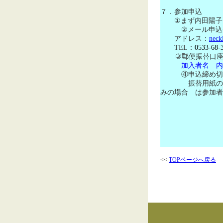
７．参加申込
①まず内田陽子
②
メール申込
アドレス：
neck
TEL
：
0533-68-
③
郵便振替口
加入者名 内
④申込締め切り
振替用紙の
みの場合 は参加者
<<
TOPページへ戻る