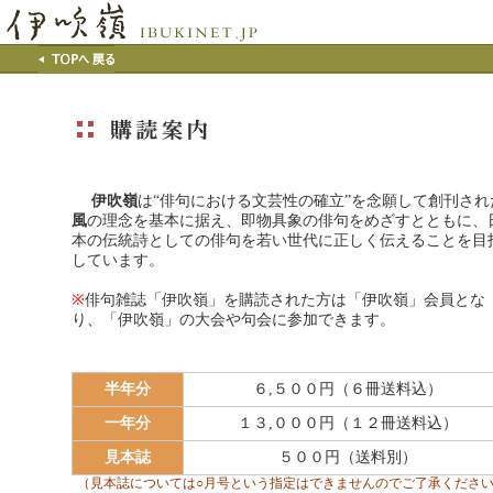
伊吹嶺
は“俳句における文芸性の確立”を念願して創刊され
風
の理念を基本に据え、即物具象の俳句をめざすとともに、
本の伝統詩としての俳句を若い世代に正しく伝えることを目
しています。
※
俳句雑誌「伊吹嶺」を購読された方は「伊吹嶺」会員とな
り、「伊吹嶺」の大会や句会に参加できます。
半年分
６,５００円（６冊送料込）
一年分
１３,０００円（１２冊送料込）
見本誌
５００円（送料別）
（見本誌については○月号という指定はできませんのでご了承くださ