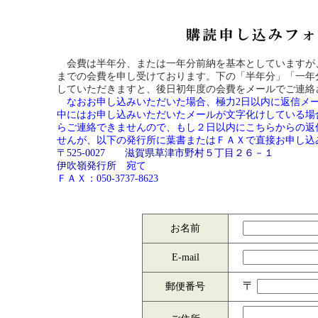
会費は半年分、または一年分前納を基本としていますが
までの会費を申し受けております。下の「半年分」「一年
していただきますと、後日初年度の会費をメールでご連絡
なおお申し込みいただいた場合、極力2日以内に返信メ
中にはお申し込みいただいたメールが文字化けしている場
らご連絡できませんので、もし２日以内にこちらからの返
せんが、以下の発行所に葉書またはＦＡＸで直接お申し込
〒525-0027 滋賀県草津市野村５丁目２６－１
伊吹嶺発行所
宛て
ＦＡＸ：050-3737-8623
お名前
E-mail
〒
郵便番号