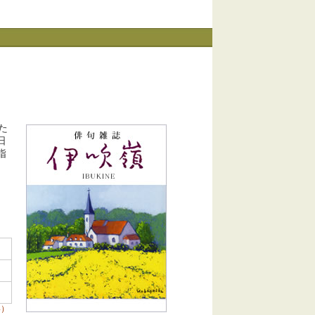
た
日
指
い）