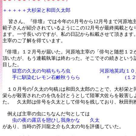
＋＋＋＋＋大杉栄と和田久太郎
皆さん、『俳壇』では今年の
1
月号から
12
月号まで河原地
範子さんが紹介されているようにこの
12
月号が最終掲載とな
ます。一寸長いのですが、私の日記から転載させて頂きます
主宰のご了解を得ています。
『俳壇』１２月号が届いた。河原地主宰の「俳句と随想１２
頂いたが、もう連載執筆は終わった。そこでその続きという
目した。
獄窓の久太の句稿ちちろ虫 河原地英武(１０月
手に馴染むレモン石鹸秋うらら 〃 (１２月
１０月号の｢久太の句稿｣は和田久太郎のことで、大杉栄と同
栄らが殺害されたのを仇を討とうとして陸軍大佐らを殺害し
た。 久太郎は俳号を久太として俳句を残しており、秋田刑
例えば主宰の虫にちなんだ句としては
虫の夜の露店を戀ひし我身かな 久太
があり、当時の芥川龍之介も久太の句を評価していた。