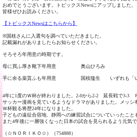
おめでとうございます。トピックスNewsにアップしました。
皆様ぜひお読みください。
【トピックスNewsはこちらから】
※国枝さんに入選句を調べていただきました。
記載漏れがありましたらお知らせください。
そろそろ年用意の時期です。
母に買ふ厚き靴下年用意 奥山ひろみ
手に余る薬貰ふも年用意 国枝隆生 いずれも「いぶ
4年に1度のＷ杯が終わりました。2-0から2-2 延長戦で3-3
サッカー漫画を見ているようなドラマがありました。メッシ
Ｗ杯観る将歴24年になりました。
子どもの遠征合宿地、静岡への練習試合についていったこと
また4年後に一層強くなった日本の試合を見られるよう元気
（☆ＮＯＲＩＫＯ☆）（754888）