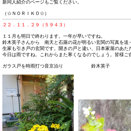
新同人紹介のページもご覧ください。
（☆ＮＯＲＩＫＯ☆）
２２．１１．２９（５９４３）
１１月も明日で終わります。一年が早いですね。
鈴木英子さんから 南天と石蕗の花が明るい玄関の写真を送
生家も引き戸の玄関です。開きの戸と違い、日本家屋のあた
今日は雨ですね。これからまた寒くなるのでしょう。皆様ご
ガラス戸を時雨打つ音京泊り 鈴木英子