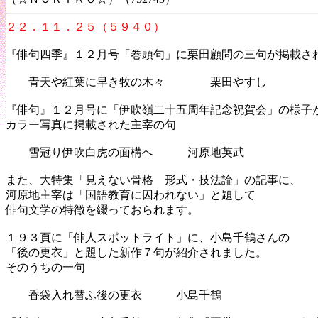
２２．１１．２５（５９４０）
『俳句四季』１２月号「巻頭句」に栗田顧問の三句が掲載さ
青天や紅葉に早き牧の木々 栗田やすし
『俳句』１２月号に「伊吹嶺二十五周年記念祝賀会」の様子
カラー写真に掲載された主宰の句
雪冠り伊吹白虎の面構へ 河原地英武
また、大特集「見えない骨格 形式・技法論」の記事に、
河原地主宰は「国語教育に囚われない」と題して
俳句文学の特徴を綴っておられます。
１９３頁に「俳人スポットライト」に、小島千鶴さんの
「後の更衣」と題した新作７句が紹介されました。
そのうちの一句
香袋入れ替ふ後の更衣 小島千鶴