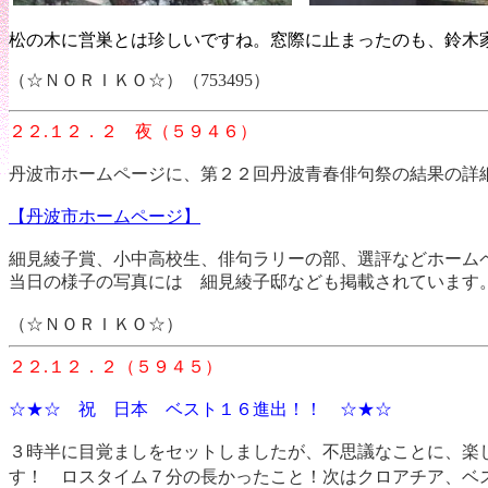
松の木に営巣とは珍しいですね。窓際に止まったのも、鈴木
（☆ＮＯＲＩＫＯ☆）（753495）
２２.１２．２ 夜（５９４６）
丹波市ホームページに、第２２回丹波青春俳句祭の結果の詳
【丹波市ホームページ】
細見綾子賞、小中高校生、俳句ラリーの部、選評などホーム
当日の様子の写真には 細見綾子邸なども掲載されています
（☆ＮＯＲＩＫＯ☆）
２２.１２．２（５９４５）
☆★☆ 祝 日本 ベスト１６進出！！ ☆★☆
３時半に目覚ましをセットしましたが、不思議なことに、楽
す！ ロスタイム７分の長かったこと！次はクロアチア、