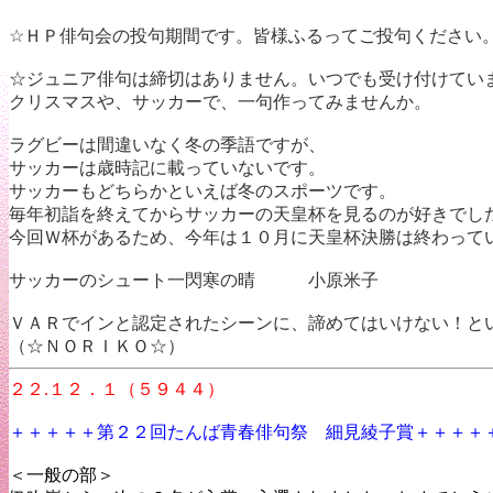
☆ＨＰ俳句会の投句期間です。皆様ふるってご投句ください
☆ジュニア俳句は締切はありません。いつでも受け付けて
クリスマスや、サッカーで、一句作ってみませんか。
ラグビーは間違いなく冬の季語ですが、
サッカーは歳時記に載っていないです。
サッカーもどちらかといえば冬のスポーツです。
毎年初詣を終えてからサッカーの天皇杯を見るのが好きでし
今回Ｗ杯があるため、今年は１０月に天皇杯決勝は終わって
サッカーのシュート一閃寒の晴 小原米子
ＶＡＲでインと認定されたシーンに、諦めてはいけない！と
（☆ＮＯＲＩＫＯ☆）
２２.１２．１（５９４４）
＋＋＋＋＋第２２回たんば青春俳句祭 細見綾子賞＋＋＋＋
＜一般の部＞