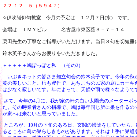
２２.１２．５（５９４７）
☆
伊吹嶺俳句教室 今月の予定は １２月７日(水) です。
会場は ＩＭＹビル 名古屋市東区葵３－７－１４ 
栗田先生の丁寧なご指導がいただけます。当日３句を切短冊
鈴木英子さんからお便りをいただきました。
＋＋＋＋＋鳩ぽっぽと私 （その
2
）
いぶきネットの皆さま知立句会の鈴木英子です。今年の秋か
黄の美しいこと。柿も豊作で、あちこちの民家の庭にカーキ
は少なく寂しいです。年によって、天候や雨で様々なようで
さて、今年の
4
月に、我が家の軒の白い太陽光のメーターボ
た。その時業者さんの指導で、鳩は毎年同じ所に巣を作るの
が家へは来ないと思っていました。
ところが、
10
月の下旬のある日、玄関の掃除をしていたら、
るところに鳥の巣らしきものがあります。それは上手に巣組