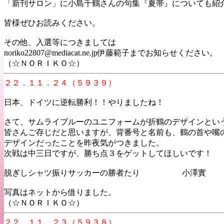
「新刊サロン」に小島千鶴さんの句集『夏帯』についても紹
皆様ぜひお読みください。
その他、入選等につきましては
noriko22807@mediacat.ne.jp伊藤範子までお知らせください。
（☆ＮＯＲＩＫＯ☆）
２２．１１．２４（５９３９）
日本、ドイツに逆転勝利！！やりましたね！
さて、サムライブルーのユニフォームが折鶴のデザインとい
皆さんご存じだと思いますが、背番号と名前も、鶴の首や嘴
デザインだったことを昨夜気がつきました。
次戦は中三日ですが、勝ち点３をゲットしてほしいです！
脱ぎしシャツ振りサッカーの勝者たり 小澤實
写真はネットから借りました。
（☆ＮＯＲＩＫＯ☆）
２２．１１．２３（５９３８）