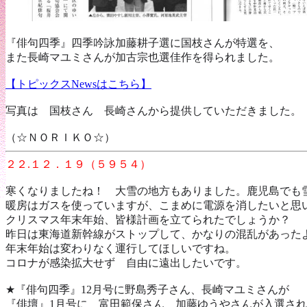
『俳句四季』四季吟詠加藤耕子選に国枝さんが特選を、
また長崎マユミさんが加古宗也選佳作を得られました。
【トピックスNewsはこちら】
写真は 国枝さん 長崎さんから提供していただきました。
（☆ＮＯＲＩＫＯ☆）
２２.１２．１９（５９５４）
寒くなりましたね！ 大雪の地方もありました。鹿児島でも
暖房はガスを使っていますが、こまめに電源を消したいと思
クリスマス年末年始、皆様計画を立てられたでしょうか？
昨日は東海道新幹線がストップして、かなりの混乱があった
年末年始は変わりなく運行してほしいですね。
コロナが感染拡大せず 自由に遠出したいです。
★『俳句四季』12月号に野島秀子さん、長崎マユミさんが
『俳壇』1月号に 富田範保さん 加藤ゆうやさんが入選さ