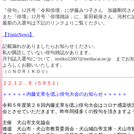
『俳句』12月号「令和俳壇」に伊藤みつ子さん 加藤剛司さ
また『俳壇』12月号「俳壇雑詠」に、富田範保さん、河村仁
最新の入選句は下記のリンクよりご覧ください。
【TopixNews】
記載漏れがありましたらお知らせください。
私が購読していない俳句雑誌があります。
月刊誌入選句について、noriko22807@mediacat.ne.jp 
よろしくお願いいたします。
（☆ＮＯＲＩＫＯ☆）
２２.１２．９（５９５１）
＋＋＋＋＋内藤丈草を偲ぶ俳句大会のお知らせ＋＋＋＋＋
令和５年度第２８回内藤丈草を偲ぶ俳句大会はコロナ感染状
会とさせていただきます。昨年同様多くの投句を頂きますよ
主催 犬山市文化協会
後援 犬山市・犬山市教育委員会・犬山城白帝文庫・犬山市