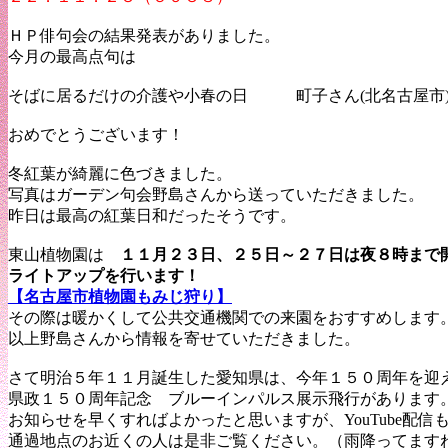
ＨＰ俳句会の結果発表がありました。
今月の最高点句は
そばに居るだけの介護や小春の日 町子さん(北名古
おめでとうございます！
冬紅葉が綺麗に色づきました。
写真はガーデン句会野島さんから送っていただきました。
昨日は最高の紅葉日和だったそうです。
東山植物園は
１１月２３日、２５日～２７日は夜８時ま
ライトアップを行います！
【名古屋市植物園もみじ狩り】
その際は暖かくして公共交通機関での来園をおすすめします
以上野島さんから情報を寄せていただきました。
さて明治５年１１月誕生した愛知県は、今年１５０周年を迎
県政１５０周年記念 ブルーインパルス展示飛行があります
お知らせを早くすればよかったと思いますが、YouTube配信
通過地点のお近くの人は是非ご覧ください。（雨降ってます