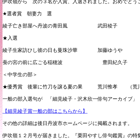
伊吹嶺から 次の３名が入賞、入選されました。おめでとう
★選者賞 朝妻力 選
綾子亡き部屋へ丹波の青田風 武田稜子
★入選
綾子生家訪ひし彼の日も曼珠沙華 加藤ゆうや
蚕の宮の前に広ごる稲穂波 豊田紀久子
＜中学生の部＞
★優秀賞 後輩に竹刀を譲る夏の果 荒川惟孝 （荒川
一般の部入選句が 「細見綾子・沢木欣一俳句アーカイブ」
【細見綾子賞一般の部はこちらから】
その他の詳細は後日丹波市ホームページに掲載されます。
伊吹嶺１２月号が届きました。『栗田やすし俳句鑑賞』の特