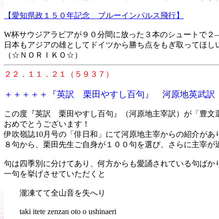
【愛知県政１５０年記念 ブルーインパルス飛行】
W杯サウジアラビアが９０分間に放った３本のシュートで２
日本もアジアの雄としてドイツから勝ち点をもぎ取ってほし
（☆ＮＯＲＩＫＯ☆）
２２．１１．２１（５９３７）
＋＋＋＋＋『英訳 栗田やすし百句』 河原地英武訳
この度『英訳 栗田やすし百句』（河原地主宰訳）が「豊文
おめでとうございます！
伊吹嶺誌10月号の「俳日和」にて河原地主宰からの紹介が
８句から、栗田先生ご自身が１００句を選び、さらに主宰が
句は四季別に分けてあり、何方からも愛誦されている句
一句を挙げさせていただくと
瀧凍てて全山音を失へり
taki itete zenzan oto o ushinaeri