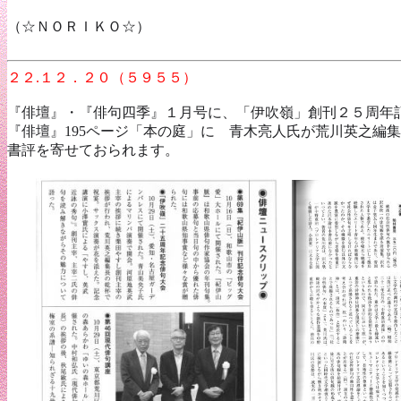
（☆ＮＯＲＩＫＯ☆）
２２.１２．２０（５９５５）
『俳壇』・『俳句四季』１月号に、「伊吹嶺」創刊２５周年
『俳壇』195ページ「本の庭」に 青木亮人氏
が荒川英之編集
書評を寄せておられます。