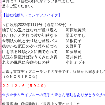
今月は３０結社の俳句がアップされました。
是非ご覧ください。
【結社推薦句・コンゲツノハイク】
＜伊吹嶺2022年11月号（通巻293号）＞
柚子坊の玉とはなれず反り返る 河原地英武
ひたひたと岩打つ波や初秋なる 栗田やすし
今朝秋の風と乗り込む路線バス 関根切子
穏やかな厄日の夕べ菜を茹づる 久野和子
目を瞑る蜥蜴少女に撫でられて 加藤剛司
枝豆を湯掻けば酔うてみたき宵 酒井伸代
老犬の尻尾に寝癖今日の秋 小川ミヅホ
写真は東京ディズニーランドの夜景です。従妹から届きまし
（☆ＮＯＲＩＫＯ☆）
２２.１２．６（５９４９）
☆彡☆サムライブルーの選手の皆さん感動をありがとう☆彡
優勝候補に逆転勝利して世界中を驚かせました。