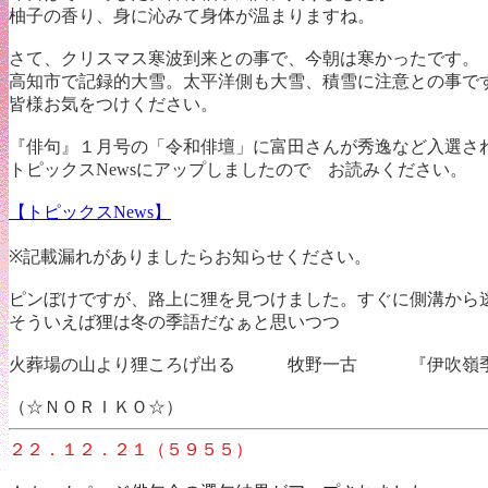
柚子の香り、身に沁みて身体が温まりますね。
さて、クリスマス寒波到来との事で、今朝は寒かったです。
高知市で記録的大雪。太平洋側も大雪、積雪に注意との
皆様お気をつけください。
『俳句』１月号の「令和俳壇」に富田さんが秀逸など入選さ
トピックスNewsにアップしましたので お読みください。
【トピックスNews】
※記載漏れがありましたらお知らせください。
ピンぼけですが、路上に狸を見つけました。すぐに側溝から
そういえば狸は冬の季語だなぁと思いつつ
火葬場の山より狸ころげ出る 牧野一古 『伊吹嶺季
（☆ＮＯＲＩＫＯ☆）
２２．１２．２１（５９５５）