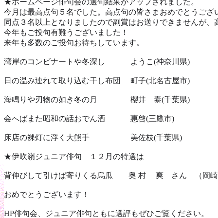
★ホームページ俳句会の選句結果がアップされました。
今月は最高点句５名でした。高点句の皆さまおめでとうござ
同点３名以上となりましたので副賞はお送りできませんが、
今年もご投句有難うございました！
来年も多数のご投句お待ちしています。
湾岸のコンビナートや冬深し ようこ(神奈川県)
日の温み連れて取り込む干し布団 町子(北名古屋市)
海鳴りや刃物の如き冬の月 櫻井 泰(千葉県)
会へばまた昭和の話おでん酒 惠啓(三鷹市)
床店の裸灯に浮く大熊手 美佐枝(千葉県)
★伊吹嶺ジュニア俳句 １２月の特選は
背伸びして引けば寄りくる烏瓜 奥 村 爽 さん （岡崎
おめでとうございます！
HP俳句会、ジュニア俳句ともに選評もぜひご覧ください。