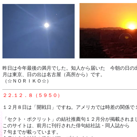
昨日は今年最後の満月でした。知人から届いた 今朝の日の
月は東京、日の出は名古屋（高所から）です。
（☆ＮＯＲＩＫＯ☆）
２２.１２．８（５９５０）
１２月８日は「開戦日」ですね。アメリカでは時差の関係で
「セクト・ポクリット」の結社推薦句１２月分が掲載されま
このサイトは、前月に刊行された俳句結社誌・同人誌から
７句までが載っています。