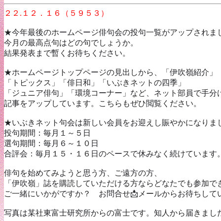
２２.１２．１６（５９５３）
★今年最後のホームページ俳句会の投句一覧がアップされ
今月の最高点句はどの句でしょうか。
結果発表まで暫くお待ちください。
★ホームページトップページの見出しから、「伊吹嶺紹介」
「トピックス」「俳日和」「いぶきネットの四季」
「ジュニア俳句」「環境コーナー」など、ネット部員で手分
記事をアップしています。こちらもぜひ閲覧ください。
★いぶきネット句会は新しい会員をお迎えし賑やかになりま
投句期間：毎月１～５日
選句期間：毎月６～１０日
合評会：毎月１５・１６日のペースで休みなく続けてい
俳句を始めてみようと思う方、ご遠方の方、
「伊吹嶺」誌を購読していただける方なら
どなたでも参加で
ご一緒にいかがですか？ お問合せ📩メールからお待ちして
写真は某社東富士研究所からの富士です。知人から届きまし