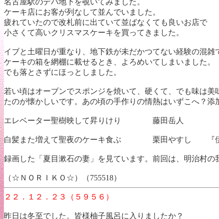
名古屋駅のデパ地下を覗いてみました。
ケーキ店にお客が列なして並んでいました。
疲れていたので改札前に出ていて並ばなくても良いお店で
小さくて高いクリスマスケーキを買ってきました。
イブと土曜日が重なり、地下鉄が未だかつてない経験の混雑
ケーキの箱を網棚に載せるとき、よろめいてしまいました。
でも落とさずにほっとしました。
若い頃はオーブンでスポンジを焼いて、硬くて、でも味は美
たのが懐かしいです。あの頃の手作りの情熱はいずこへ？添
エレベーター聖樹映して昇りけり 藤田岳人
白髪また増えて聖夜のケーキ食ぶ 栗田やすし 『伊
録画した「夏目漱石の妻」を見ています。前回は、明治村の
（☆ＮＯＲＩＫＯ☆）（755518）
２２．１２．２３（５９５６）
昨日は冬至でした。皆様柚子風呂に入りましたか？