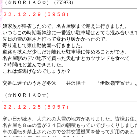
（☆ＮＯＲＩＫＯ☆）（755973）
２２．１２．２９（５９５８）
娘家族が帰省したので、名古屋駅まで迎えに行きました。
いつもこの時期新幹線に一番近い駐車場はとても混
先日の雪の寒さと打って変わり暖かかったので、
寄り道して東山動物園へ行きました。
道路を挟んだ少しだけ離れた駐車場に停めることができ、
名古屋駅のデパ地下で買った天むすとカツサンドを食べて
２時間ほど遊んできました。
これは煤逃げなのでしょうか？
交番に迷子のうさぎ冬休 井沢陽子 『伊吹嶺季寄せ』
（☆ＮＯＲＩＫＯ☆）
２２．１２．２５（５９５７）
寒い日が続き、大荒れの大雪の地方がありました。皆様お住
名古屋も８㎝の雪が２４日の朝積もっていてびっくりしまし
車の運転を禁止されたので公共交通機関を使って所用のあと