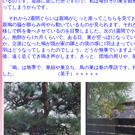
いるのです。道路に面した所ですので、私は毎日その巣を観
ってしまうからです。
それから
2
週間ぐらいは親鳩がじっと座ってこちらを見て
親鳩の脇が膨らみ何やら動いているものが見られます。それ
移しで餌を食べさせているのを目撃しました。次の
1
週間で小
ん。抱卵から
1
カ月くらいで、ある日、巣が空っぽになってい
か。立派になった鳩が我が家の隣との境の塀に
1
羽止まってい
羽はどうなってしまったのでしょう。どうか無事でいますよ
後、遠く近くでき鳴き声がします。きっと、団地の周りや、
「鳩」は無季で、巣組や巣立ち、鳥の巣は春の季語です。
した。 （英子）
＋＋＋＋＋