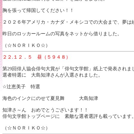
胸を張って帰国してください！！
２０２６年アメリカ・カナダ・メキシコでの大会まで、夢は
昨日のロッカールームの写真をネットから借りました。
（☆ＮＯＲＩＫＯ☆）
２２.１２．５ 昼（５９４８）
第29回俳人協会俳句大賞が「俳句文学館」紙上で発表さ
選者特選に 大島知津さんが入選されました。
☆辻恵美子 特選
海色のインクにのせて夏見舞 大島知津
知津さ～ん おめでとうございます！！
俳句文学館トップページに 素敵な選者選評も載っています
（☆ＮＯＲＩＫＯ☆）