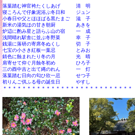
落葉踏む神官袴たくしあげ 清 明
寝ころんで仔象泥浴ぶ冬日和 ジュン
小春日や父とほほばる黒たまご 滋 子
新米の湯気ほの甘き朝厨 あきを
炉辺に酌み星と語らふ山の宿 一 成
浅間晴れ駅舎に並ぶ冬野菜 幸 子
銭湯に落研の寄席冬ぬくし 切 子
七宝の小さき紅板一葉忌 とみお
錆色に蝕まれたり冬の月 光 晴
肩寄せて仰ぐ月蝕冬初め ひろ子
三の酉中吉と出て縄のれん 一 灯
落葉踏む日向の匂ひ欣一忌 せつ子
初りんご供ふる母の誕生日 やすし
＊＊＊＊＊＊＊＊＊＊＊＊＊＊＊＊＊＊＊＊＊＊＊＊＊＊＊