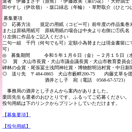
選者 伊藤まさ子（游魚）・伊藤政美（菜の花）・大野鵠士
田やすし（伊吹嶺）・坂口緑志（年輪）・草野
募集要項
◎ 応募方法 規定の用紙（コピー可）前年度の作品集巻
または原稿用紙可 原稿用紙の場合は中央より右側に①氏名
り左側に作品をご記入ください
二句一組 千円（何句でも可）定額小為替または現金書留に
可）
◎
募集期間
令和５年１月６日（金）～２月１５日（
◎ 賞 大山市長賞・犬山市議会議長賞・犬山市教育委員会
碑林の会賞・尾張冨士浅問神社賞・博物館明治村賞・中日新
◎ 送り先
〒
484-0865
犬山市藪畔
200-75
内藤丈草を偲
酒井とし子 宛（電話
0568-67-5723
）
事務局の酒井とし子さんから案内がありました。
栗田先生も選者のおひとりです。ふるってご応募ください。
投句用紙は下のリンクからプリントしていただけます。
【募集要項】
【投句用紙】