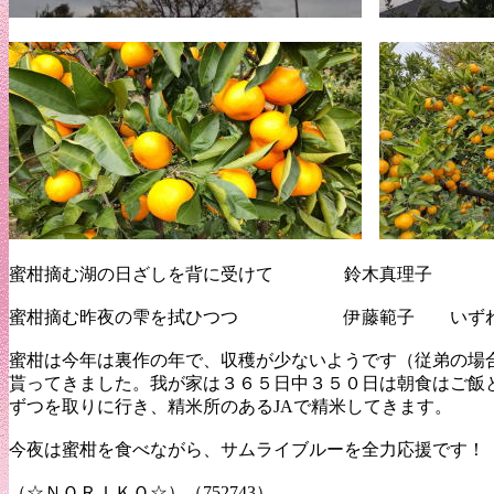
蜜柑摘む湖の日ざしを背に受けて 鈴木真理子
蜜柑摘む昨夜の雫を拭ひつつ 伊藤範子 いずれも
蜜柑は今年は裏作の年で、収穫が少ないようです（従弟の場
貰ってきました。我が家は３６５日中３５０日は朝食はご飯と
ずつを取りに行き、精米所のあるJAで精米してきます。
今夜は蜜柑を食べながら、サムライブルーを全力応援です！
（☆ＮＯＲＩＫＯ☆）（752743）