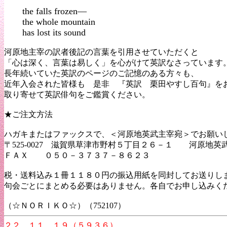
the falls frozen―
the whole mountain
has lost its sound
河原地主宰の訳者後記の言葉を引用させていただくと
「心は深く、言葉は易しく」を心がけて英訳なさっています
長年続いていた英訳のページのご記憶のある方々も、
近年入会された皆様も 是非 『英訳 栗田やすし百句』を
取り寄せて英訳俳句をご鑑賞ください。
★ご注文方法
ハガキまたはファックスで、＜河原地英武主宰宛＞でお願い
〒525-0027 滋賀県草津市野村５丁目２６－１ 河原地英
ＦＡＸ ０５０－３７３７－８
税・送料込み１冊１１８０円の振込用紙を同封してお送りし
句会ごとにまとめる必要はありません。各自でお申し込みく
（☆ＮＯＲＩＫＯ☆）（752107）
２２．１１．１９（５９３６）