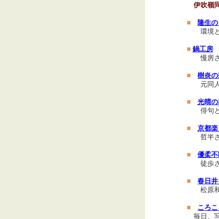
伊吹嶺
■
隆生の
環境
■
鍋工房
慢房
■
樹炎の
元同
■
光晴の
俳句とカ
■
京都楽
哲半
■
優柔不
徒歩
■
春日井
松原
■
ころこ
毎日、写