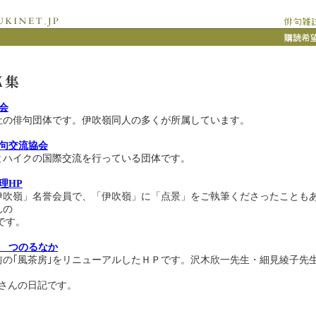
会
社の俳句団体です。伊吹嶺同人の多くが所属しています。
句交流協会
とハイクの国際交流を行っている団体です。
理HP
」名誉会員で、「伊吹嶺」に「点景」をご執筆くださったこともあ
んの
す。
 つのるなか
風茶房｣をリニューアルしたＨＰです。沢木欣一先生・細見綾子先
んの日記です。