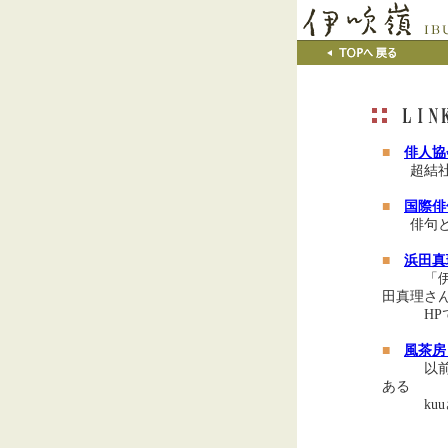
■
俳人協
超結
■
国際俳
俳句
■
浜田真
「伊吹嶺
田真理さ
HPで
■
風茶房
以前の｢
ある
kuuさ