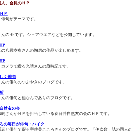
同人、会員のＨＰ
ＨＰ
と俳句がテーマです。
さんのHPです。
シェアウエアなどを公開しています。
HP
人の八尋樹炎さんの陶房の作品が楽しめます。
HP
メラで綴る光晴さんの歳時記です。
しく俳句
さんの俳句のつぶやきのブログです。
断
さんの俳句と他なんでありのブログです。
自然友の会
和嗣さんがＨＰを担当している春日井自然友の会のＨＰです。
ろの毎日が俳句・ハイク
真と俳句で綴る宇佐美こころさんのブログです。「伊吹嶺」誌の同人