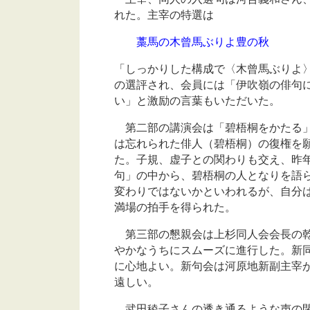
れた。主宰の特選は
藁馬の木曾馬ぶりよ豊の秋 
「しっかりした構成で〈木曾馬ぶりよ
の選評され、会員には「伊吹嶺の俳句
い」と激励の言葉もいただいた。
第二部の講演会は「碧梧桐をかたる」
は忘れられた俳人（碧梧桐）の復権を
た。子規、虚子との関わりも交え、昨
句」の中から、碧梧桐の人となりを語
変わりではないかといわれるが、自分
満場の拍手を得られた。
第三部の懇親会は上杉同人会会長の乾
やかなうちにスムーズに進行した。新
に心地よい。新句会は河原地新副主宰
遠しい。
武田稜子さんの透き通るような声の閉