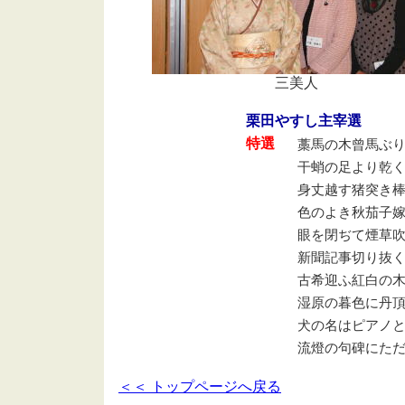
三美人
栗田やすし主宰選
藁馬の木曾馬ぶ
特選
干蛸の足より乾
身丈越す猪突き
色のよき秋茄子
眼を閉ぢて煙草
新聞記事切り抜
古希迎ふ紅白の
湿原の暮色に丹
犬の名はピアノ
流燈の句碑にた
＜＜ トップページへ戻る