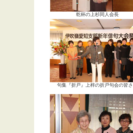
乾杯の上杉同人会長
句集『折戸』上梓の折戸句会の皆さ