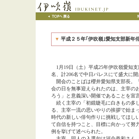
▼
平成２５年｢伊吹嶺｣愛知支部新年
月
日（土）平成
年伊吹嶺愛知支
1
19
25
名、計
名で中日パレスにて盛大に開
206
開会のことばは櫻井愛知県支部長。
会の日を無事迎えられたのは、主宰の
ろう」と意義深い開催であることを宣
続く主宰の「初鏡睫毛に白きもの多し
る、主宰一流の思いやりの挨拶で始ま
時代の新しい俳句作りに挑戦してほし
て自信を持つこと、目標に向かって努
例を挙げて述べられた。
主宰、同人の入選句は河合義和さん、