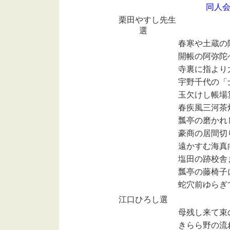
同人
栗田やすし先生
選
春寒や土蔵の
開帳の阿弥陀
寺裏に指より
宇野千代の「
玉欠けし帳場
春疾風三河茶
瓢亭の磨かれ
豪商の居間切
遠かすむ海真
塩田の跡校舎
瓢亭の藤椅子
蛇穴前ゆらぎ
江口ひろし選
母残し来て束
きらら野の流