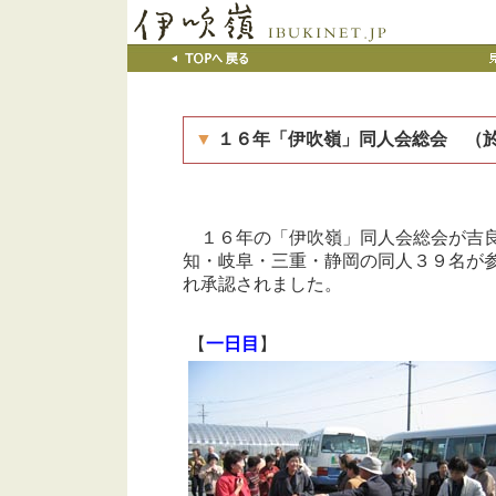
▼
１６年「伊吹嶺」同人会総会 （
１６年の「伊吹嶺」同人会総会が吉良
知・岐阜・三重・静岡の同人３９名が
れ承認されました。
【
一日目
】