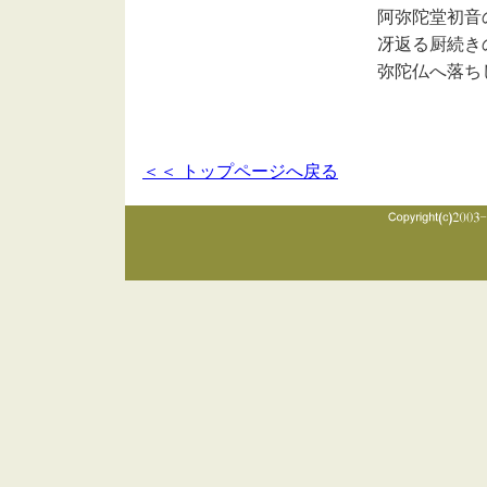
阿弥陀堂初音
冴返る厨続き
弥陀仏へ落ち
＜＜ トップページへ戻る