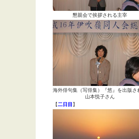
懇親会で挨拶される主宰
海外俳句集（写俳集）『悠』を出版さ
山本悦子さん
【
二日目
】