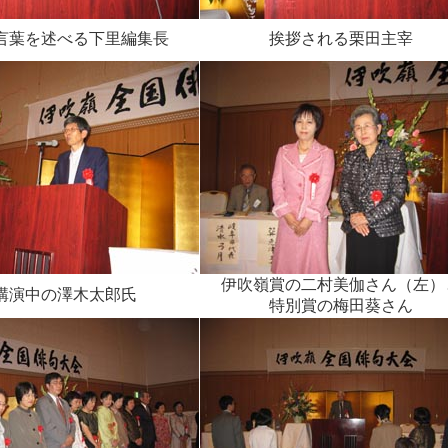
言葉を述べる下里編集長
挨拶される栗田主宰
伊吹嶺賞の二村美伽さん（左）
講演中の澤木太郎氏
特別賞の梅田葵さん