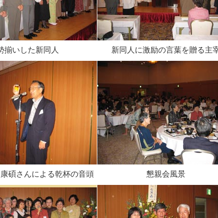
勢揃いした新同人
新同人に激励の言葉を贈る主
羽康碩さんによる乾杯の音頭
懇親会風景