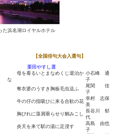
った浜名湖ロイヤルホテル
【全国俳句大会入選句】
栗田やすし選
母を看るいとまなめくじ退治か
小石峰 通
な
子
尾関 佳
奪衣婆のうすき胸板毛虫這ふ
子
幸村 志保
牛の仔の指吸ひに来る合歓の花
美
長谷川 郁
胸びれに藻屑垂らせり鯛みこし
代
高島 由也
炎天を来て駅の湯に足浸す
子