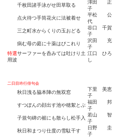
澤田 正
千枚田諸手泳がせ田草取る
子
平松 公
点火待つ手筒花火に法被着せ
代
谷口 千賀
三之町水からくりの玉おどる
子
沢田 充
病む母の庭に十薬はびこれり
子
特選
サーファーを呑みては吐けり土
江口 ひろ
用波
し
二日目吟行俳句会
下里 美恵
秋日洩る脇本陣の無双窓
子
福田 邦
すつぽんの顔出す池や穂絮とぶ
子
若山 智
子規句碑の裾にも散らし松手入
子
日野 圭
秋日和まつり仕度の雪駄干す
子