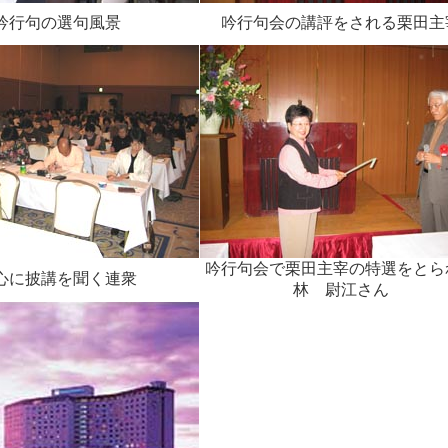
吟行句の選句風景
吟行句会の講評をされる栗田主
吟行句会で栗田主宰の特選をとら
心に披講を聞く連衆
林 尉江さん