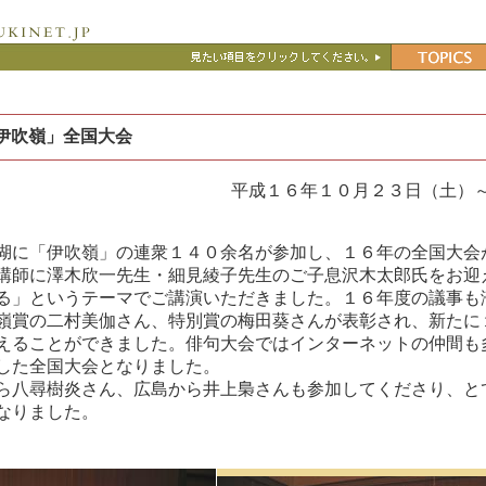
伊吹嶺」全国大会
平成１６年１０月２３日（土）
湖に「伊吹嶺」の連衆１４０余名が参加し、１６年の全国大会
講師に澤木欣一先生・細見綾子先生のご子息沢木太郎氏をお迎
る」というテーマでご講演いただきました。１６年度の議事も
嶺賞の二村美伽さん、特別賞の梅田葵さんが表彰され、新たに
えることができました。俳句大会ではインターネットの仲間も
した全国大会となりました。
八尋樹炎さん、広島から井上梟さんも参加してくださり、と
なりました。