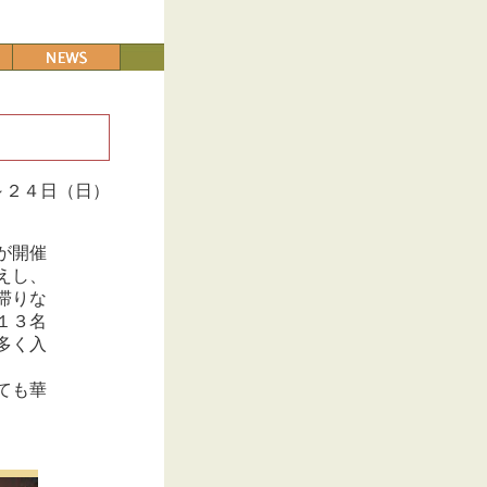
～２４日（日）
が開催
えし、
滞りな
１３名
多く入
ても華