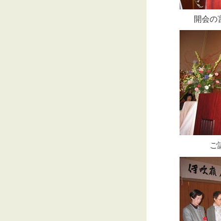
開会の
ご