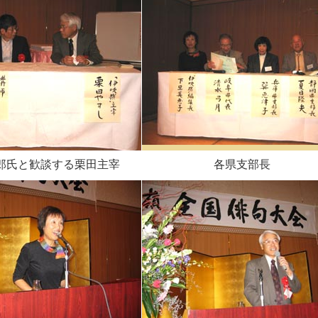
郎氏と歓談する栗田主宰
各県支部長