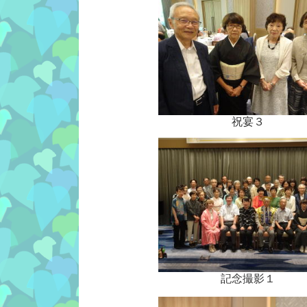
祝宴３
記念撮影１