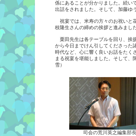
係にあることが分かりました。続い
出話をされました。そして、加藤ゆ
祝宴では、米寿の方々のお祝いと花
枝隆生さんの締めの挨拶と進みまし
栗田先生は各テーブルを回り、挨拶
から今日までけん引してくださった
時代など、心に響く良いお話をたく
まる祝宴を堪能しました。そして、
雪）
司会の荒川英之編集部