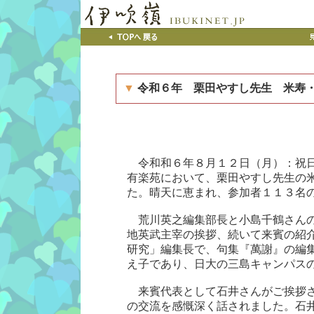
▼
令和６年 栗田やすし先生 米寿
令和和
６
年
８
月
１２
日（月）：祝
有楽苑において、栗田やすし先生の
た。晴天に恵まれ、参加者
１１３
名
荒川英之編集部長と小島千鶴さんの
地英武主宰の挨拶、続いて来賓の紹
研究」編集長で、句集『萬謝』の編
え子であり、日大の三島キャンパス
来賓代表として石井さんがご挨拶さ
の交流を感慨深く話されました。石