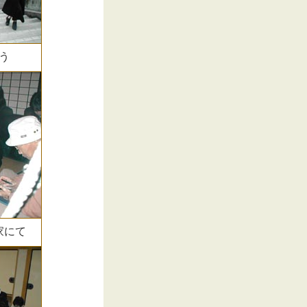
う
家にて