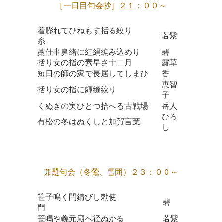
［一日目句会抄］２１：００～
着膨れてひねもす括る絞り
若紫
糸
藁仕事鼻緒に紅絹編み込めり
碧
括り女の指の素早さ十二月
露草
短日の師の家で長居してしまひ
香
恵智
括り女の指に皹縫絞り
子
くぬぎの実ひとつ拾へる古戦場
岳人
ひろ
有松の冬はぬくしと加賀言葉
し
兼題句会（冬鶯、雪囲）２３：００～
笹子鳴く閂錆びし勅使
碧
門
笹鳴や義元廟へ径ぬかる
若紫