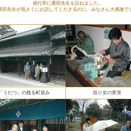
発行所に栗田先生を訪ねました。
先生が気さくにお話してくださるのに、みなさん大感激で
「うだつ」の残る町並み
括り女の実演