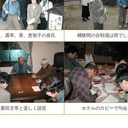
人、露草、香、恵智子の各氏
桶狭間の合戦場は雨でし
栗田主宰と楽しく談笑
ホテルのロビーで句会