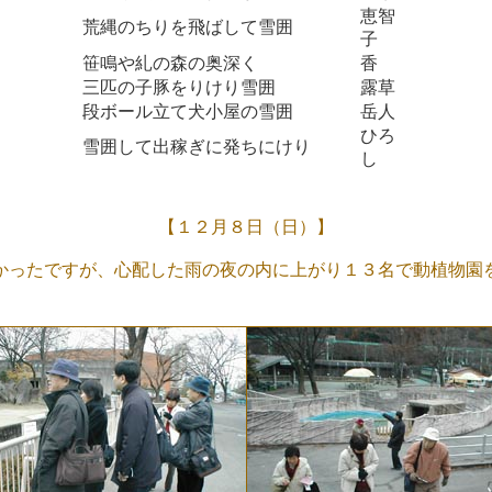
恵智
荒縄のちりを飛ばして雪囲
子
笹鳴や糺の森の奥深く
香
三匹の子豚をりけり雪囲
露草
段ボール立て犬小屋の雪囲
岳人
ひろ
雪囲して出稼ぎに発ちにけり
し
【１２月８日（日）】
たですが、心配した雨の夜の内に上がり１３名で動植物園