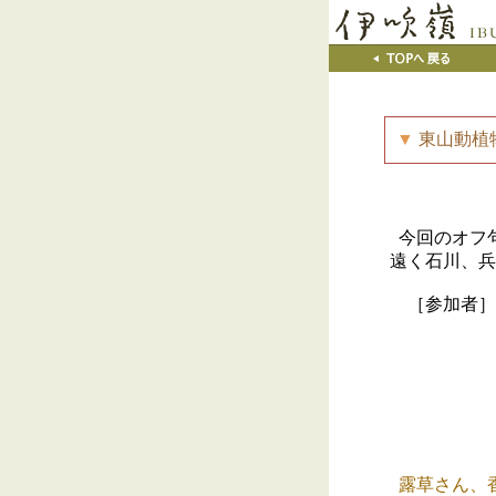
▼
東山動植
今回のオフ
遠く石川、兵
［参加者］碧
渓美（尼崎
甘
露草さん、