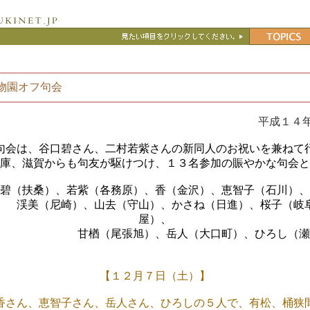
物園オフ句会
平成１４
句会は、谷口碧さん、二村若紫さんの新同人のお祝いを兼ねて
庫、滋賀からも句友が駆けつけ、１３名参加の賑やかな句会と
（扶桑）、若紫（各務原）、香（金沢）、恵智子（石川）、
）、山去（守山）、かさね（日進）、桜子（岐阜）
屋）、
楢（尾張旭）、岳人（大口町）、ひろし（瀬
【１２月７日（土）】
香さん、恵智子さん、岳人さん、ひろしの５人で、有松、桶狭