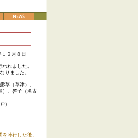
年１２月８日
行われました。
なりました。
露草（草津）、
、啓子（名古
戸）
間を吟行した後、