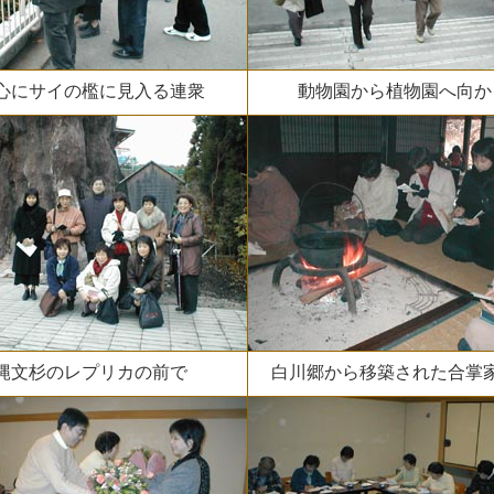
心にサイの檻に見入る連衆
動物園から植物園へ向か
縄文杉のレプリカの前で
白川郷から移築された合掌