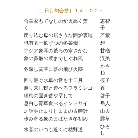
［二日目句会抄］１４：００～
合掌家もてなしの炉火高く焚
恵智
く
子
座り込む母の居さうな囲炉裏端
若紫
也有園一畝ずつの冬菜畑
碧
アジア象耳の後ろの寒さかな
甘楢
象の鼻皺の襞までしぐれ風
渓美
かさ
冬深し茣蓙に薪の飛び火跡
ね
回り継ぐ水車の音も十二月
桜子
渡り来し鴨と遊べるフラミンゴ
香
臘梅の固き蕾や雫して
啓子
息白し青草食べるインドサイ
岳人
炉話や止まりしままの古時計
山去
歩み寄る象のまばたき冬初め
露草
ひろ
水音のいつも近くに枯野道
し