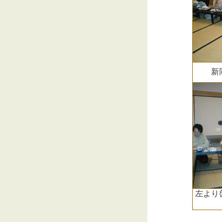
新
左より