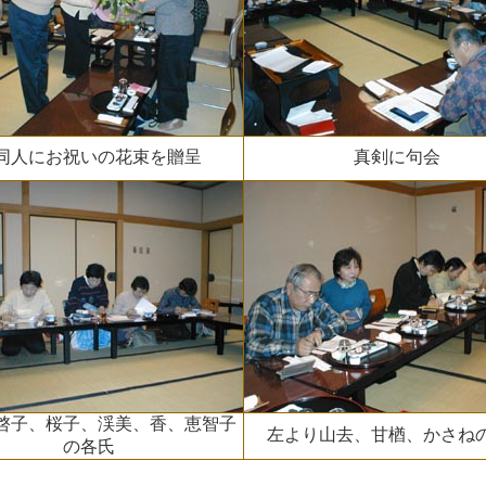
同人にお祝いの花束を贈呈
真剣に句会
啓子、桜子、渓美、香、恵智子
左より山去、甘楢、かさね
の各氏