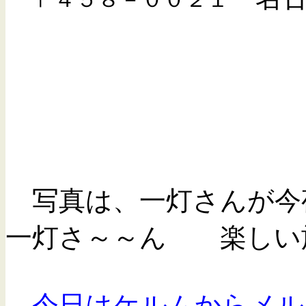
伊吹嶺
ＦＡＸ ０５
写真は、一灯さんが今
一灯さ～～ん 楽しい旅
今日はケルムからメル