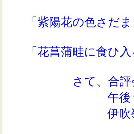
「紫陽花の色さだま
「花菖蒲畦に食ひ入
さて、合評会はいつ
午後９時から行い
伊吹嶺フォーラム