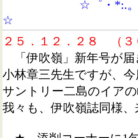
☆゜・*:.。. .。.:*・
☆
２５．１２．２８ （３
「伊吹嶺」新年号が届
小林章三先生ですが、今
サントリー二島のイア
我々も、伊吹嶺誌同様、