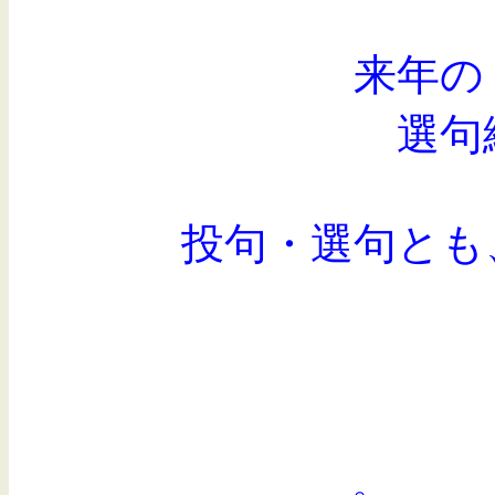
来年の 
選句締切 １月6日
投句・選句とも、締切
八