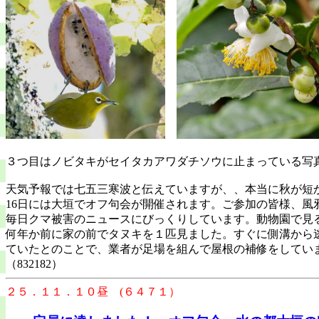
３つ目はノビタキがセイタカアワダチソウに止まっている写
天気予報では七五三寒波と伝えていますが、、本当に秋が短
16日には大垣でオフ句会が開催されます。ご参加の皆様、風
毎日クマ被害のニュースにびっくりしています。動物園で見
何年か前に家の前でタヌキを１匹見ました。すぐに側溝から
ていたとのことで、業者が足場を組んで屋根の補修をしてい
（83218
２５．１１．１０昼 (６４７１）