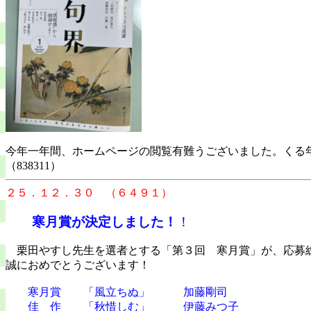
今年一年間、ホームページの閲覧有難うございました。くる
（838311）
２５．１２．３０ （６４９１）
寒月賞が決定しました！
！
栗田やすし先生を選者とする「第３回 寒月賞」が、応募
誠におめでとうございます！
寒月賞 「風立ちぬ」 加藤剛司
佳 作 「秋惜しむ」 伊藤みつ子