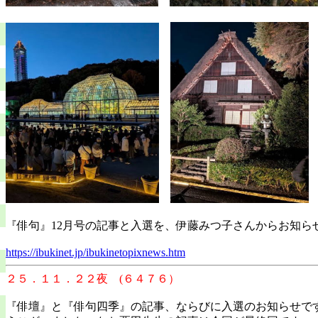
『俳句』12月号の記事と入選を、伊藤みつ子さんからお知ら
https://ibukinet.jp/ibukinetopixnews.htm
２５．１１．２２夜 (６４７６）
『俳壇』と『俳句四季』の記事、ならびに入選のお知らせで