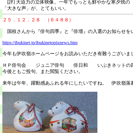
[評] 大迫力の立体映像。一年でもっとも鮮やかな寒夕焼の
「大きな声」が、とてもいい。
２５．１２．２８ （６４８８）
国枝さんから『俳句四季』と『俳壇』の入選のお知らせをい
https://ibukinet.jp/ibukinetopixnews.htm
今年も伊吹嶺ホームページをお読みいただき有難うございま
ＨＰ俳句会 ジュニア俳句 俳日和 いぶきネットの
今後ともご投句、また閲覧ください。
来年は午年、躍動感あふれる年にしたいですね。 伊吹嶺落