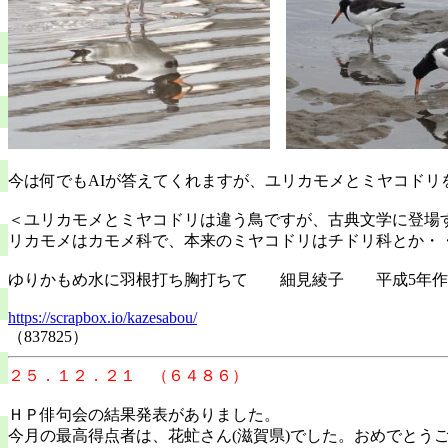
今は何でもAIが答えてくれますが、ユリカモメとミヤコドリ
＜ユリカモメとミヤコドリは違う鳥ですが、古典文学に登場
リカモメはカモメ科で、本来のミヤコドリはチドリ科とか・
ゆりかもめ水に羽根打ち胸打ちて 細見綾子 平成
https://scrapbox.io/kazesabou/
（837825）
２５．１２．２１ （６４８６）
ＨＰ俳句会の結果発表がありました。
今月の最高得点者は、花虻さん(滋賀県)でした。おめでとう