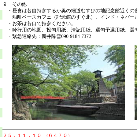
９ その他
・昼食は各自持参するか奥の細道むすびの地記念館近くの
船町ベースカフェ（記念館のすぐ北）、インド・ネパール
・お茶は各自で持参ください。
・吟行用の地図、投句用紙、清記用紙、選句予選用紙、選
・緊急連絡先：新井酔雪090-9184-7372
２５．１１．１０ (６４７０）