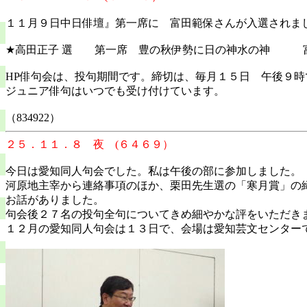
１１月９日中日俳壇』第一席に 富田範保さんが入選されま
★高田正子 選 第一席 豊の秋伊勢に日の神水の神 
HP俳句会は、投句期間です。締切は、毎月１５日 午後９
ジュニア俳句はいつでも受け付けています。
（834922）
２５．１１．８ 夜 (６４６９）
今日は愛知同人句会でした。私は午後の部に参加しました。
河原地主宰から連絡事項のほか、栗田先生選の「寒月賞」の
お話がありました。
句会後２７名の投句全句についてきめ細やかな評をいただき
１２月の愛知同人句会は１３日で、会場は愛知芸文センター