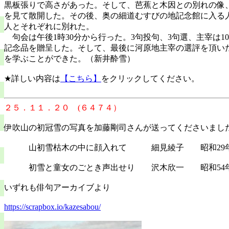
黒板張りで高さがあった。そして、芭蕉と木因との別れの像
を見て散開した。その後、奥の細道むすびの地記念館に入る
人とそれぞれに別れた。
句会は午後
1
時
30
分から行った。
3
句投句、
3
句選、主宰は1
記念品を贈呈した。そして、最後に河原地主宰の選評を頂い
を学ぶことができた。（新井酔雪）
★詳しい内容は
【こちら】
をクリックしてください。
２５．１１．２０ (６４７４）
伊吹山の初冠雪の写真を加藤剛司さんが送ってくださいまし
山初雪枯木の中に顔入れて 細見綾子 昭和29
初雪と童女のごとき声出せり 沢木欣一 昭和54
いずれも俳句アーカイブより
https://scrapbox.io/kazesabou/