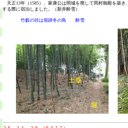
天正
13
年（
1585
）、家康公は岡城を廃して岡村御殿を築き
する際に宿泊しました。（新井酔雪）
竹藪の径は堀跡冬の鳥 酔雪
２５．１１．２６ (６４７７）