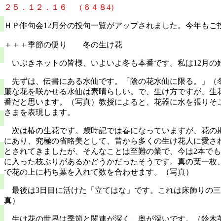
２５．１２．１６ （６４８4）
ＨＰ俳句会12月分の投句一覧がアップされました。今年もご
＋＋＋季節の便り 冬の生け花
いぶきネットの皆様、いよいよ冬も本番です。私は
12
月の
先ずは、伝書にある水仙です。「陰の花水仙に限る。」（冬
廉な花を咲かせる水仙は素晴らしい。で、生け方ですが、生
番だと思います。（写真）教授によると、花器に水を張りそ
さまを表現します。
次は椿の生花です。歳時記では春になっていますが、花の期
にあり、究極の省略美として、昔から多くの生け花人に愛さ
とされてきましたが、そんなことは至難の業で、今は
2
本でも
に入った枝ぶりがあるかどうかだったそうです。
真の葉一枚
で花の上に朽ち葉を入れて数を合わせます。（写真）
最後は
3
日目に活けた「立てはな」です。これは床飾りの三
真）
生け花の世界は季節と関連が深く、奥が深いです。（鈴木