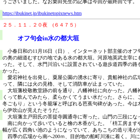
うございました。なお栗田先生の記事は今回が最終回です。
https://ibukinet.jp/ibukinetopixnews.htm
２５．１１．２０夜 (６４７５）
オフ句会
in
水の都大垣
小春日和の
11
月
16
日（日）、インターネット部主催のオフ
の奥の細道むすびの地である水の都大垣。河原地英武主宰に
った。そして、水門川沿いに設置されている遊歩道四季の路
かった。
愛宕神社を出発し、粟屋公園の湧水に寄り、貴船神社の広
って、隣には火の見櫓、そして消防車が止まっていた。
大垣藩校敬教堂跡の前を通り、八幡神社に向かった。
八幡
くって飲んでみたら、柔らかくてうまい水だった。さらに、
冬ごもり」という冬籠塚と呼ばれる芭蕉句碑があった。今は
ら伊吹山が見えたそうだ。
大垣藩主戸田氏の菩提寺圓通寺に寄った。山門の三段にな
南に向かって歩いていると檜の木香がした。「枡工房ます
幅が広く四角い池のようになっていて、あちこちの造り滝が
四季の広場から南へ
200
ｍ、目的地の船町川湊に着く。川に