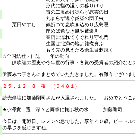
形代に指の湿りの移りけり
雷の二度めは鳴らず慰霊の日
丸まらず逃ぐ炎昼の団子虫
栗田やすし 鶴折つて息吹き込めり広島忌
佇めば色なき風や被爆川
春雨に濡れてくぐれり守礼門
生国は北満の地よ雑煮食ぶ
もう先の見えたる余生目刺焼く
☆全国結社・俳誌 一年の動向
伊吹嶺の歴史や今年度の行事・各賞の受賞者の紹介などの
伊藤みつ子さんにまとめていただきました。有難うございま
２５．１２．８ 夜 （６４８１）
読売俳壇に加藤剛司さんが入選されました。 おめでとうご
★小澤實 選 深々と両掌に掬ふ秋の水 加藤剛司
今日は、開戦日、レノンの忌でした。享年４０歳。ビートル
の早さを感じますね。