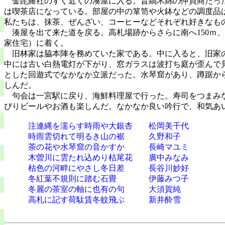
金毘羅社のすぐ近くの湊屋に入る。昔縞木綿の仲買商だっ
は喫茶店になっている。部屋の中の箪笥や火鉢などの調度品
私たちは、抹茶、ぜんざい、コーヒーなどそれぞれ好きなも
湊屋を出て来た道を戻る。高札場跡からさらに南へ
150
ｍ、
家住宅）に着く。
旧林家は脇本陣を務めていた家である。中に入ると、旧家
中には古い白熱電灯が下がり、窓ガラスは波打ち庭が歪んで
とした回遊式でなかなか立派だった。水琴窟があり、蹲踞か
しんだ。
句会は一宮駅に戻り、海鮮料理屋で行った。寿司をつまみ
ぴりビールやお酒も楽しんだ。なかなか良い吟行で、和気あ
注連縄を濡らす時雨や大銀杏 松岡美千代
時雨雲切れて明るき山の裾 久野和子
茶の花や水琴窟の音かすか 長崎マユミ
木曽川に雲たれ込めり枯尾花 廣中みなみ
枯色の河畔にやさし冬日差 長谷川妙好
冬紅葉不規則に踏む石畳 伊藤みつ子
冬麗の茶室の軸に也有の句 大須賀純
高札に記す荷駄賃冬蚊飛ぶ 新井酔雪