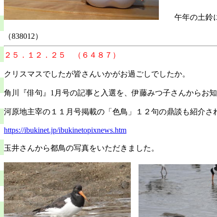
午年の土鈴
（838012）
２５．１２．２５ （６４８７）
クリスマスでしたが皆さんいかがお過ごしでしたか。
角川『俳句』1月号の記事と入選を、伊藤みつ子さんからお
河原地主宰の１１月号掲載の「色鳥」１２句の鼎談も紹介さ
https://ibukinet.jp/ibukinetopixnews.htm
玉井さんから都鳥の写真をいただきました。