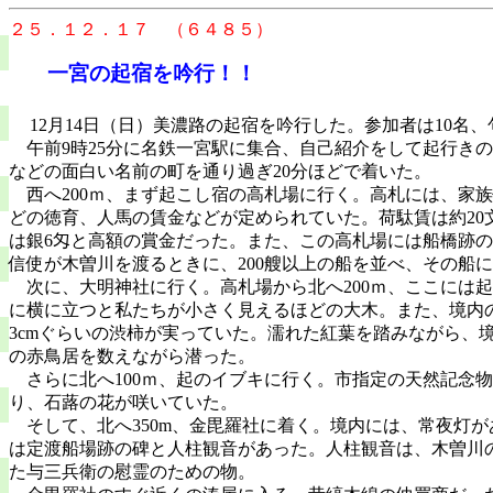
２５．１２．１７ （６４８５）
一宮の起宿を吟行！！
12
月
14
日（日）美濃路の起宿を吟行した。参加者は
10
名、
午前
9
時
25
分に名鉄一宮駅に集合、自己紹介をして起行きの
などの面白い名前の町を通り過ぎ
20
分ほどで着いた。
西へ
200
ｍ、まず起こし宿の高札場に行く。高札には、家族
どの徳育、人馬の賃金などが定められていた。荷駄賃は約
20
は銀
6
匁と高額の賞金だった。また、この高札場には船橋跡の
信使が木曽川を渡るときに、
200
艘以上の船を並べ、その船に
次に、大明神社に行く。高札場から北へ
200
ｍ、ここには起
に横に立つと私たちが小さく見えるほどの大木。また、境内
3cm
ぐらいの渋柿が実っていた。濡れた紅葉を踏みながら、
の赤鳥居を数えながら潜った。
さらに北へ
100
ｍ、起のイブキに行く。市指定の天然記念物
り、石蕗の花が咲いていた。
そして、北へ
350m
、金毘羅社に着く。境内には、常夜灯が
は定渡船場跡の碑と人柱観音があった。人柱観音は、木曽川
た与三兵衛の慰霊のための物。