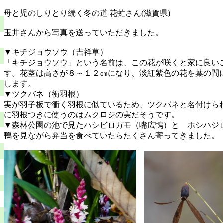
母と児のしりとり続く冬の道 花虻さん(滋賀県)
玉井さんから写真を送っていただきました。
▼キチジョウソウ（吉祥草）
「キチジョウソウ」という名前は、この花が咲くと家に良い
す。花茎は高さが８～１２㎝になり、淡紅紫色の花を葉の間
します。
▼ツクバネ（衝羽根）
実が羽子板で衝く羽根に似ているため、ツクバネと名付けら
に羽根つきに使うのはムクロジの実だそうです。
▼森林公園の池で見たハシビロガモ（嘴広鴨）と ホシハジ
鴨を見ながら弁当を食べていたらたくさん寄っ