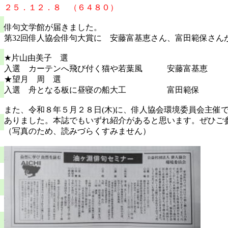
２５．１２．８ （６４８０）
俳句文学館が届きました。
第32回俳人協会俳句大賞に 安藤富基恵さん、富田範保さん
★片山由美子 選
入選 カーテンへ飛び付く猫や若葉風 安藤富基恵
★望月 周 選
入選 舟となる板に昼寝の船大工 富田範保
また、令和８年５月２８日(木)に、俳人協会環境委員会主催
ありました。本誌でもいずれ紹介があると思います。ぜひご
（写真のため、読みづらくすみません）