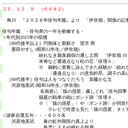
２５．１２．９ （６４８２）
角川 『２０２６年俳句年鑑』より 「伊吹嶺」関係の記
俳句年鑑 ・俳句界の一年を俯瞰する・
☆年代別2025年の収穫
［80代後半以上］円熟味と新鮮さ 望月 周
栗田やすし (昭和12年生／伊吹嶺)
紛れなき鵜臭鵜宿の通し土間 「伊吹嶺 10 
米寿など通過点なり松の芯「俳壇 6 」
※ 鵜飼に密着し詠んできた経験が〈紛れなき
〈通過点なり〉の意気軒昂。調子の高い詠
［60代後半］俳句は人をつなぐだろう 加藤かな文
河原地英武 (昭和34年生／伊吹嶺)
名画座に「猿の惑星」霧しぐれ「俳句四季 11
箱庭の戦車の砲にボンド跡「俳壇 8 」
※〈「猿の惑星」〉や〈ボンド跡〉が同世代の
テレビで何度も見た「猿の惑星」タミヤの
☆諸家自選五句・・・６００名
河原地英武 春の虹外階段の真上より
鳥雲に入るや捩れる鉋屑