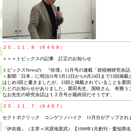
２５．１１．８ (６４６８）
＋＋＋トピックスの記事 訂正のお知らせ
トピックスNewsの 『俳壇』11月号の連載「碧梧桐研究余
＜新聞「日本」に明治31年3月12日から6月24日まで33回
はじめ3回と書きましたが、33回と掲載されていることを栗
たとのお知らせがありました。栗田先生、国枝さん 有難う
なお先生の研究余話は１２月号が最終回だそうです。
２５．１１．７ (６４６７）
セクトポクリック コンゲツノハイク 11月分がアップされ
「伊吹嶺」（主宰＝河原地英武）【1998年1月創刊・愛