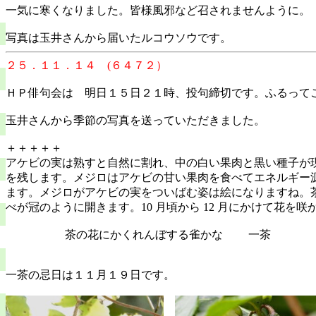
一気に寒くなりました。皆様風邪など召されませんように
写真は玉井さんから届いたルコウソウです。
２５．１１．１４ (６４７２）
ＨＰ俳句会は 明日１５日２１時、投句締切です。ふるって
玉井さんから季節の写真を送っていただきました。
＋＋＋＋＋
アケビの実は熟すと自然に割れ、中の白い果肉と黒い種子が
を残します。メジロはアケビの甘い果肉を食べてエネルギー
ます。メジロがアケビの実をついばむ姿は絵になりますね。
べが冠のように開きます。10 月頃から 12 月にかけて花を咲
茶の花にかくれんぼする雀かな 
一茶の忌日は１１月１９日です。