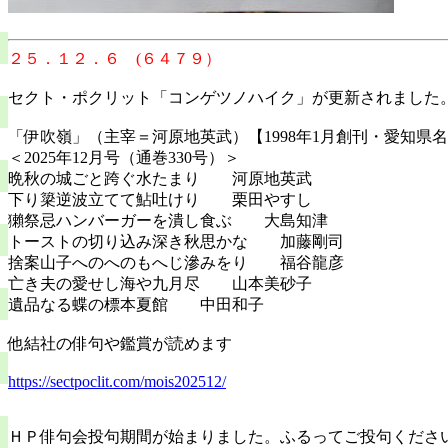
２５．１２．６ (６４７９）
セクト・ポクリット「コンゲツノハイク」が更新されました
「伊吹嶺」（主宰＝河原地英武）【1998年1月創刊・愛
＜2025年12月号（通巻330号）＞
晩秋の城ごと跨ぐ水たまり 河原地英武
下り簗逆波立てて鮎吐けり 栗田やすし
獺祭忌ハンバーガーを潰し食ぶ 大島知津
トーストの切り込み深き秋思かな 加藤剛司
捨案山子へのへのもへじ滲みをり 福谷龍彦
亡き夫の愛せし海や九月尽 山本美砂子
遺品なる蝶の標本夏館 中田和子
他結社の俳句や鑑賞が読めます
https://sectpoclit.com/mois202512/
ＨＰ俳句会投句期間が始まりました。ふるってご投句くださ