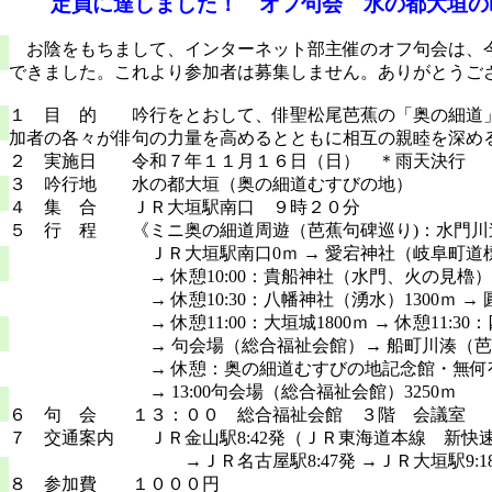
定員に達しました！
オフ句会 水の都大垣の
お陰をもちまして、インターネット部主催のオフ句会は、
できました。これより参加者は募集しません。ありがとうご
１ 目 的 吟行をとおして、俳聖松尾芭蕉の「奥の細道
加者の各々が俳句の力量を高めるとともに相互の親睦を深め
２ 実施日 令和７年１１月１６日（日） ＊雨天決行
３ 吟行地 水の都大垣（奥の細道むすびの地）
４ 集 合 ＪＲ大垣駅南口 ９時２０分
５ 行 程 《ミニ奥の細道周遊（芭蕉句碑巡り)：水門川
ＪＲ大垣駅南口0ｍ → 愛宕神社（岐阜町道標）
→ 休憩10:00：貴船神社（水門、火の見櫓）6
→ 休憩10:30：八幡神社（湧水）1300ｍ → 
→ 休憩11:00：大垣城1800ｍ → 休憩11:30：四
→ 句会場（総合福祉会館）→ 船町川湊（芭蕉
→ 休憩：奥の細道むすびの地記念館・無何有荘大醒
→ 13:00句会場（総合福祉会館）3250ｍ
６ 句 会 １３：００ 総合福祉会館 ３階 会議室 
７ 交通案内 ＪＲ金山駅8:42発（ＪＲ東海道本線 新快
→ＪＲ名古屋駅8:47発 →ＪＲ大垣駅9:1
８ 参加費 １０００円