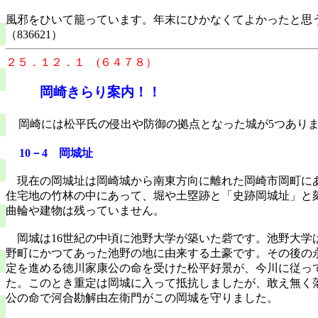
風邪をひいて籠っています。年末にひかなくてよかったと思
（836621）
２５．１２．１ (６４７８）
岡崎きらり案内！！
岡崎には松平氏の侵出や防御の拠点となった城が
5
つあり
10
－
4
岡城址
現在の岡城址は岡崎城から南東方向に離れた岡崎市岡町に
住宅地の竹林の中にあって、堀や土塁跡と「史跡岡城址」と
曲輪や建物は残っていません。
岡城は
16
世紀の中頃に池野大学が築いた砦です。池野大学
野町にかつてあった池野の地に由来する土豪です。その後の
定を進める徳川家康公の命を受けた松平好景が、今川に従っ
た。このとき重定は岡城に入って抵抗しましたが、敢え無く
公の命で河合勘解由左衛門がこの岡城を守りました。