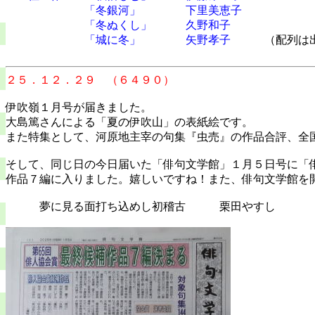
「冬銀河」 下里美恵子
「冬ぬくし」 久野和子
「城に冬」 矢野孝子
（配列は出
２５．１２．２９ （６４９０）
伊吹嶺１月号が届きました。
大島篤さんによる「夏の伊吹山」の表紙絵です。
また特集として、河原地主宰の句集『虫売』の作品合評、全
そして、同じ日の今日届いた「俳句文学館」１月５日号に「
作品７編に入りました。嬉しいですね！また、俳句文学館を
夢に見る面打ち込めし初稽古 栗田やすし