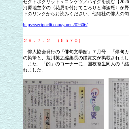
セクトポクリット＜コンゲツノハイクを読む【202
河原地主宰の〈花屑を付けてごろりと洋酒瓶〉が野
下のリンクからお読みください。他結社の俳人の句
https://sectpoclit.com/yomu202606/
２６．７．２ （６５７０）
俳人協会発行の「俳句文学館」７月号 「俳句カ
の染筆と、荒川英之編集長の鑑賞文が掲載されまし
また、「的」のコーナーに、国枝隆生同人の「結
れました。