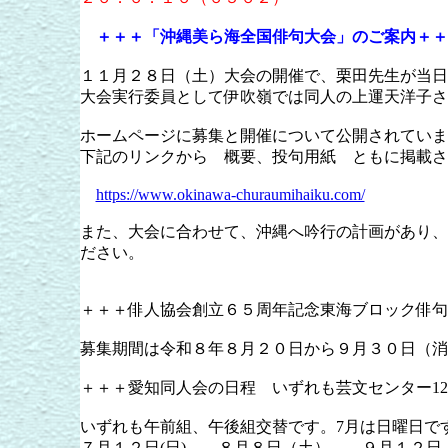
＋＋＋「沖縄美ら海全国俳句大会」のご案内＋＋
１１月２８日（土）大会の開催で、栗田先生が当日
大会実行委員として伊吹嶺では同人の上運天洋子さ
ホームページに募集と開催について公開されていま
下記のリンクから 概要、投句用紙 ともに掲載さ
https://www.okinawa-churaumihaiku.com/
また、大会に合わせて、沖縄へ吟行の計画があり、
ださい。
＋＋＋俳人協会創立６５周年記念東海ブロック俳句
募集期間は令和８年８月２０日から９月３０日（消
＋＋＋愛知同人会の日程 いずれも芸文センター1
いずれも午前組、午後組交替です。7月は日曜日で
７月１２日(日) ８月８日（土） ９月１２