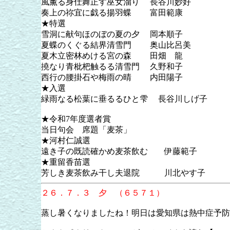
風薫る身仕舞正す巫女溜り 長谷川妙
奏上の祢宜に戯る揚羽蝶 富田範康
★特選
雪洞に献句ほのぼの夏の夕 岡本順子
夏蝶のくぐる結界清雪門 奥山比呂美
夏木立密林めける宮の森 田畑 龍
撓なり青枇杷触るる清雪門 久野和子
西行の腰掛石や梅雨の晴 内田陽子
★入選
緑雨なる松葉に垂るるひと雫 長谷川しげ子
★令和7年度選者賞
当日句会 席題「麦茶」
★河村仁誠選
遠き子の既読確かめ麦茶飲む 伊藤範子
★重留香苗選
芳しき麦茶飲み干し夫退院 川北やす子
２６．７．３ 夕 （６５７１）
蒸し暑くなりましたね！明日は愛知県は熱中症予防