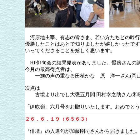
河原地主宰、有志の皆さま、若い方たちとの吟行
優勝したことはあとで知りましたが嬉しかったです
いってくださることを嬉しく思います。
HP俳句会の結果発表がありました。慢房さんの
今月の最高得点者は、
一族の声の重なる田植かな 原 洋一さん(岡山
次点は
古墳より出でし大甕五月闇 田村幸之助さん(和歌
「伊吹嶺」六月号をお贈りいたします。おめでとう
２６．６．１９（６５６３）
『俳壇』の入選句が加藤剛司さんから届きました。