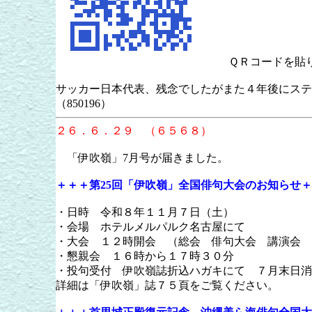
ＱＲコードを貼り
サッカー日本代表、残念でしたがまた４年後にステ
（850196）
２６．６．２９ （６５６８）
「伊吹嶺」7月号が届きました。
＋＋＋第25回「伊吹嶺」全国俳句大会のお知らせ
・日時 令和８年１１月７日（土）
・会場 ホテルメルパルク名古屋にて
・大会 １２時開会 （総会 俳句大会 講演
・懇親会 １６時から１７時３０分
・投句受付 伊吹嶺誌折込ハガキにて ７月末日消
詳細は「伊吹嶺」誌７５頁をご覧ください。