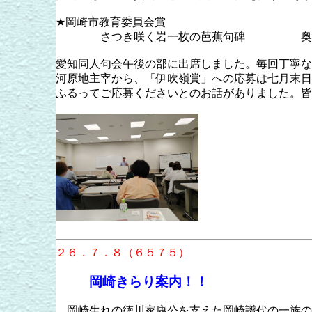
★岡崎市教育委員会賞
さつき咲く岩一枚の芭蕉句碑 奥山
愛知同人句会午後の部に出席しました。毎回丁寧な
河原地主宰から、「伊吹嶺賞」への応募は七月末日
ふるってご応募くださいとのお話がありました。皆
２６．７．８（６５７５）
岡崎きらり案内！！
岡崎生れの徳川家康公を支えた岡崎譜代の一族の