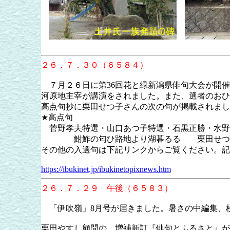
２６．７．３０（６５８４）
７月２６日に第36回花と緑新潟県俳句大会が開催
河原地主宰が講演をされました。また、選者のおひ
高点句抄に栗田せつ子さんの次の句が掲載
★高点句
菅野孝夫特選・山口あつ子特選・石黒正勝・水野
鮒鮓の匂ひ路地より湖暮るる 栗田せつ
その他の入選句は下記リンクからご覧ください。記
https://ibukinet.jp/ibukinetopixnews.htm
２６．７．２９ 午後（６５８３）
「伊吹嶺」8月号が届きました。暑さの中編集、
栗田やすし顧問の 増補新訂『俳句とふるさと』が