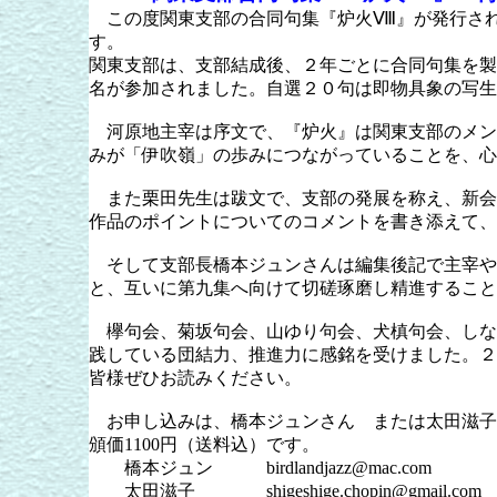
この度関東支部の合同句集『炉火Ⅷ』が発行され
す。
関東支部は、支部結成後、２年ごとに合同句集を製
名が参加されました。自選２０句は即物具象の写生
河原地主宰は序文で、『炉火』は関東支部のメン
みが「伊吹嶺」の歩みにつながっていることを、心
また栗田先生は跋文で、支部の発展を称え、新会
作品のポイントについてのコメントを書き添えて、
そして支部長橋本ジュンさんは編集後記で主宰や
と、互いに第九集へ向けて切磋琢磨し精進すること
欅句会、菊坂句会、山ゆり句会、犬槙句会、しな
践している団結力、推進力に感銘を受けました。２
皆様ぜひお読みください。
お申し込みは、橋本ジュンさん または太田滋子
頒価1100円（送料込）です。
橋本ジュン birdlandjazz@mac.com
太田滋子 shigeshige.chopin@gmail.com