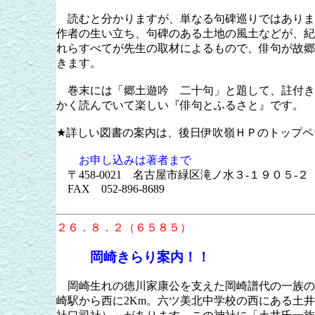
読むと分かりますが、単なる句碑巡りではありま
作者の生い立ち、句碑のある土地の風土などが、紀
れらすべてが先生の取材によるもので、俳句が故郷
きます。
巻末には「郷土遊吟 二十句」と題して、註付き
かく読んでいて楽しい『俳句とふるさと』です。
★詳しい図書の案内は、後日伊吹嶺ＨＰのトップペ
お申し込みは著者まで
〒
458-0021
名古屋市緑区滝ノ水３
-
１９０５
-
２
FAX
052-896-8689
２６．８．２（６５８５）
岡崎きらり案内！！
岡崎生れの徳川家康公を支えた岡崎譜代の一族の
崎駅から西に
2Km
。六ツ美北中学校の西にある土井