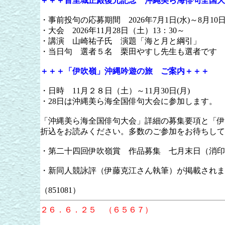
＋＋＋首里城正殿復元記念 沖縄美ら海俳句全国大
・事前投句の応募期間 2026年7月1日(水)～8月10
・大会 2026年11月28日（土）13：30～
・講演 山崎祐子氏 演題「海と月と綱引」
・当日句 選者５名 栗田やすし先生も選者です
＋＋＋「伊吹嶺」沖縄吟遊の旅 ご案内＋＋＋
・日時 11月２８日（土）～11月30日(月)
・28日は沖縄美ら海全国俳句大会に参加します。
「沖縄美ら海全国俳句大会」詳細の募集要項と「伊
折込をお読みください。多数のご参加をお待ちして
・第二十四回伊吹嶺賞 作品募集 七月末日（消印
・新同人競詠評（伊藤克江さん執筆）が掲載されま
（851081）
２６．６．２５ （６５６７）