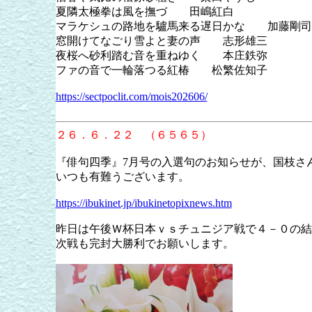
夏隣太極拳は風を撫づ 田嶋紅白
マラケシュの路地を驢馬来る遅日かな 加藤剛司
窓開けてなごり雪よと妻の声 志形雄三
夜桜へ砂利踏む音を重ねゆく 本庄鉄弥
ファの音で一輪落つる紅椿 松繁佐知子
https://sectpoclit.com/mois202606/
２６．６．２２ （６５６５）
『俳句四季』7月号の入選句のお知らせが、国枝さ
いつも有難うございます。
https://ibukinet.jp/ibukinetopixnews.htm
昨日は午後Ｗ杯日本ｖｓチュニジア戦で４－０の結
次戦も完封大勝利でお願いします。