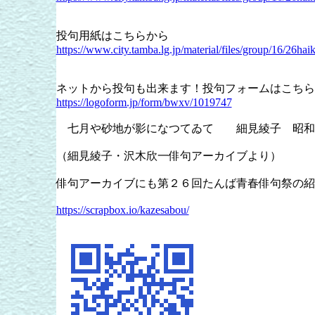
投句用紙はこちらから
https://www.city.tamba.lg.jp/material/files/group/16/26hai
ネットから投句も出来ます！投句フ
https://logoform.jp/form/bwxv/1019747
七月や砂地が影になつてゐて 細見綾子 昭和
（細見綾子・沢木欣一俳句アーカイブより）
俳句アーカイブにも第２６回たんば青春俳句祭の紹
https://scrapbox.io/kazesabou/