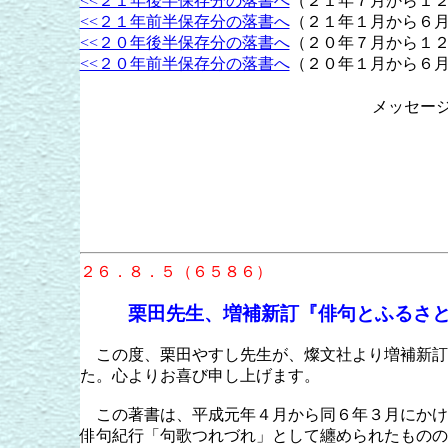
<<２１年後半保存分の落書へ
（２１年７月から１
<<２１年前半保存分の落書へ
（２１年１月から６
<<２０年後半保存分の落書へ
（２０年７月から１
<<２０年前半保存分の落書へ
（２０年１月から６
メッセー
２６．８．５（６５８６）
栗田先生、増補新訂『俳句とふるさ
この度、栗田やすし先生が、燦文社より増補新訂
た。心よりお喜び申し上げます。
この著書は、平成元年４月から同６年３月にかけ
俳句紀行「句歌つれづれ」として纏められたものの