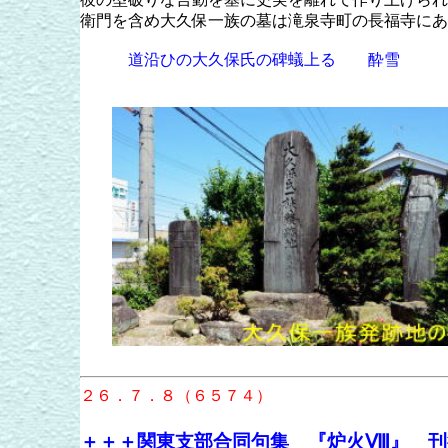
衛門を含め大久保一族の墓は滝泉寺町の長福寺にあ
道沿ひの大久保氏の碑蟻上る 酔雪
２６．７．８（６５７４）
＋＋＋関東支部合同句集 『炉火Ⅷ』 刊