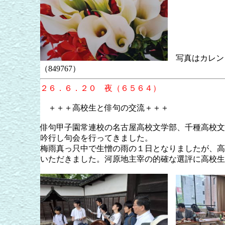
写真はカレンダー
（849767）
２６．６．２０ 夜（６５６４）
＋＋＋高校生と俳句の交流＋＋＋
俳句
甲子園常連校の名古屋高校文学部、千種高校文芸
吟行し句会を行ってきました。
梅雨真っ只中で生憎の雨の１日となりましたが、高
いただきました。河原地主宰の的確な選評に高校生