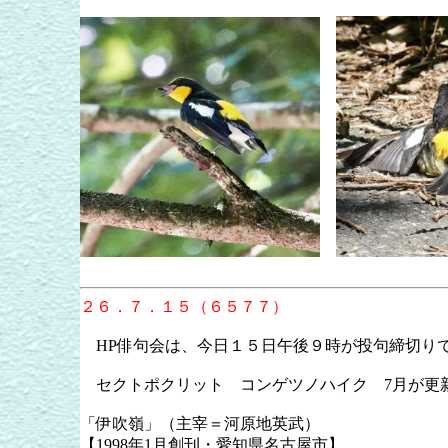
２６．７．１５（６５７７）
HP俳句会は、今日１５日午後９時が投句締切り
セクトポクリット コンゲツノハイク 7月が更
「伊吹嶺」（主宰＝河原地英武）
【1998年1月創刊・愛知県名古屋市】