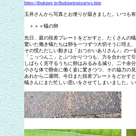
https://ibukinet.jp/ibukinetopixnews.htm
玉井さんから写真とお便りが届きました。いつも有
＋＋＋
蟻の卵
先日、庭の段差プレートをどかすと、たくさんの蟻
驚いた働き蟻たちは卵を一つずつ大切そうに咥え、
その慌ただしい動きは「おつかいありさん♪」の一
「こっつんこ」とぶつかりつつも、力を合わせて引
しばらく見守るうちに卵はみるみる減り、二十余分
小さな体で懸命に働く姿に驚きつつ、その協力の見
あれから二週間。今日また段差プレートをどかすと
蟻さんにまた忙しい思いをさせてしまいました。い