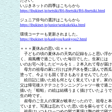
ださい。
いぶきネットの四季はこちらから
https://ibukinet.jp/netsiki/R6-8netsiki/R6-8netsiki.html
ジュニア俳句の選評はこちらから
https://ibukinet.jp/junior/senkukekka.html
環境コーナーも更新されました。
https://ibukinet.jp/kankyou/kankyou2.html
＋＋＋夏休みの思い出＋＋＋
子どもの頃の夏休みの天気の記録をふと思い浮か
く、扇風機で過ごしていた毎日でした。生家には 
いのお宅へ冷したビールを１．２本入れて母が届け
母方の祖母の家に行けば井戸水を甕に汲んで西瓜
塗って、今よりも固く甘さもありませんでしたが、
絵日記に描いた絵も何となく覚えています。家の
父は帰宅後ステテコとランニングシャツ一枚で過ご
描いた「蝦蛄」の絵は結構うまく描けていたようで
生の時です。
叔母のご主人の実家が岐阜だったので、祖母と本
ています。写真は忘れていた思い出を蘇らせてくれ
祖母はいつもひっつめの髪で夏場は陶の枕で寝て