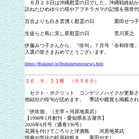
６月２３日は沖縄慰霊の日でした。沖縄戦終結か
訪ねたひめゆりの塔やアブチラガマの記憶を孫世代
百合よりも白き雲湧く慰霊の日 栗田せつ子
生徒らと島に見し星慰霊の日 荒川英之 い
伊藤みつ子さんから、『俳句』７月号「令和俳壇」
入選の皆さまおめでとうございます。
https://ibukinet.jp/ibukinetopixnews.htm
２６．６．２２夜 （６５６６）
セクト・ポクリット コンゲツノハイクが更新
他結社の俳句が読めます。 季語や鑑賞も掲載さ
「伊吹嶺」（主宰＝河原地英武）
【1998年1月創刊・愛知県名古屋市】
2026年6月号（通巻336号）
花屑を付けてごろりと洋酒瓶 河原地英武
惜春や気比の松原砂粗き 栗田やすし