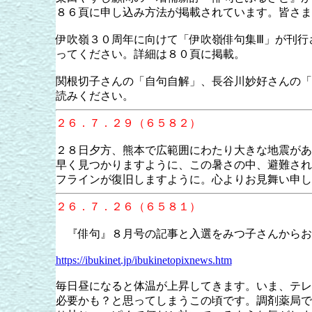
８６頁に申し込み方法が掲載されています。皆さま
伊吹嶺３０周年に向けて「伊吹嶺俳句集Ⅲ」が刊行
ってください。詳細は８０頁に掲載。
関根切子さんの「自句自解」、長谷川妙好さんの「
読みください。
２６．７．２９（６５８２）
２８日夕方、熊本で広範囲にわたり大きな地震があ
早く見つかりますように、この暑さの中、避難され
フラインが復旧しますように。心よりお見舞い申
２６．７．２６（６５８１）
『俳句』８月号の記事と入選をみつ子さんからお
https://ibukinet.jp/ibukinetopixnews.htm
毎日昼になると体温が上昇してきます。いま、テレ
必要かも？と思ってしまうこの頃です。調剤薬局で