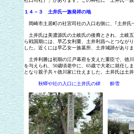
社口司社）」があります。この神社に「土井氏一族
１４－３ 土井氏一族発祥の地
岡崎市土居町の社宮司社の入口右側に、｢土井氏一
土井氏は美濃源氏の土岐氏の後裔とされ、土岐五
ら戦国期には、早乙女利重、土井利昌へとつながり
した。近くには早乙女一族墓所、土井城跡がありま
土井利勝は初期の江戸幕府を支えた重臣で、徳川
を与えられ、
50
歳頃老中に、
65
歳で大老に就任しま
となり親子共々徳川家に仕えました。土井氏は土井
秋蟬や社の入口に土井氏の碑 酔雪