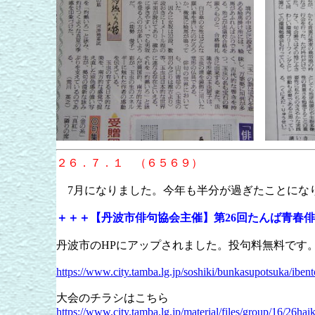
２６．７．１ （６５６９）
7月になりました。今年も半分が過ぎたことにな
＋＋＋【丹波市俳句協会主催】第26回たんば青春
丹波市のHPにアップされました。投句料無料です
https://www.city.tamba.lg.jp/soshiki/bunkasupotsuka/ibe
大会のチラシはこちら
https://www.city.tamba.lg.jp/material/files/group/16/26hai