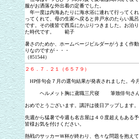
服がお洒落な外出着の定番でした。
年一度は内海あたりに海水浴に連れて行ってくれ
ってくれて、母の生家へ戻ると井戸水のたらい風呂
です。その後皆で西瓜にかぶりつきました。お泊り
た時代です。 範子
暑さのためか、ホームページビルダーがうまく作動
りなのですが・・・
（851544）
２６．７．２１（６５７９）
HP俳句会７月の選句結果が発表されました。今
ヘルメット胸に鳶職三尺寝 筆致俳句さん(
おめでとうございます。講評は後日アップします。
先週から猛暑で今週も名古屋は４０度超えもある予
皆様お気を付けください。
熱戦のサッカーＷ杯が終わり、色々な問題を抱えて