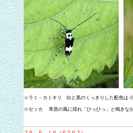
☆ラミ－カミキリ 白と黒のくっきりした配色は 
☆セッカ 草原の風に揺れ「ひっひっ」と鳴きな
玉井美
２６．６．１６（６５６２）