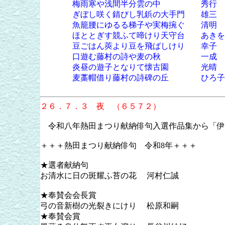
梅雨寒や浅間半分雲の中 秀行
ぎぼし咲く錆びし乳鋲の大手門 雄三
魚籠腰にゆるる梯子や実梅捥ぐ 清明
ほととぎす競ふて啼けり天守台 あきを
豆ごはん莢より豆を飛ばしけり 幸子
口遊む藤村の詩や麦の秋 一成
炎昼の遊子となりて懐古園 光晴
麦藁帽借り藤村の詩碑の丘 ひろ子
２６．７．３ 夜 （６５７２）
令和八年熱田まつり献納俳句入選作品集から「伊
＋＋＋熱田まつり献納俳句 令和8年＋＋＋
★選者献納句
お清水に日の斑耀ふ苔の花 河村仁誠
★奉賛会会長賞
弓の音新樹の光裂きにけり 松原和嗣
★奉賛会賞