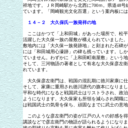
祥地です。ＪＲ岡崎駅から北西に
700
ｍ。県道
48
号
ています。「岡崎観光文化百選」という案内板には
１４－２ 大久保氏一族発祥の地
ここはかつて「上和田城」があった場所で、松平
活躍した大久保一族の屋敷が構えられていました。
敷地内には「大久保一族発跡地」と刻まれた石碑が
には「和田城用心濠跡」の碑も残っています。しか
ていません。わずかに「上和田町南屋敷」という地
そして、三河物語の著者として有名な大久保彦左衛
れています。
大久保彦左衛門は、戦国の混乱期に徳川家康に仕
そして、家康に重用され徳川譜代の旗本になりまし
平和な時代になると戦国武士はリストラされ、政治
ようになります。大久保家も所領を減らされ閑職に
は戦国武士の気骨を保ち、頑固なまでに武士の意地
このような彦左衛門の姿が江戸の人々の好感を得
講談などで彦左衛門の物語が語られるようになりま
彼の型破りな言動を基に史実を離れて作り上げられ