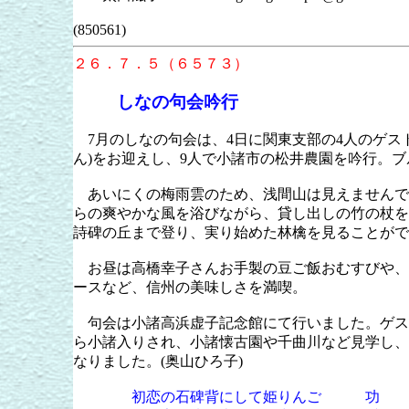
(850561)
２６．７．５（６５７３）
しなの句会吟行
7
月のしなの句会は、
4
日に関東支部の
4
人のゲス
ん
)
をお迎えし、
9
人で小諸市の松井農園を吟行。ブ
あいにくの梅雨雲のため、浅間山は見えませんで
らの爽やかな風を浴びながら、貸し出しの竹の杖を
詩碑の丘まで登り、実り始めた林檎を見ることがで
お昼は高橋幸子さんお手製の豆ご飯おむすびや、
ースなど、信州の美味しさを満喫。
句会は小諸高浜虚子記念館にて行いました。ゲス
ら小諸入りされ、小諸懐古園や千曲川など見学し、
なりました。
(
奥山ひろ子
)
初恋の石碑背にして姫りんご 功