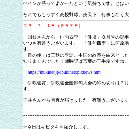
ペインが勝ってよかったという気持ちです。とはい
それでももうすぐ高校野球。炎天下、何事もなく大
２６．７．１８（６５７８）
国枝さんから「俳句四季」「俳壇」８月号の記事
いつも有難うございます。 「俳句四季」に河原地
す。
「雁の使」は三秋の季語、中国の故事を由来とした
知りませんでした！歳時記は言葉の玉手箱ですね。
https://ibukinet.jp/ibukinetopixnews.htm
伊吹嶺賞、伊吹嶺全国俳句大会の締め切りは７月3
す。
玉井さんから写真が届きました。有難うございます
**********************************************
☆今日はキビタキを紹介します。